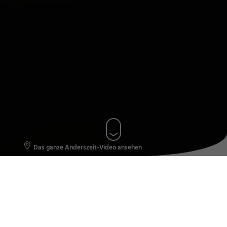
Das ganze Anderszeit-Video ansehen
FÜSSEN IM ALLGÄU
Willkommen! Schön, dass Du hier bist.