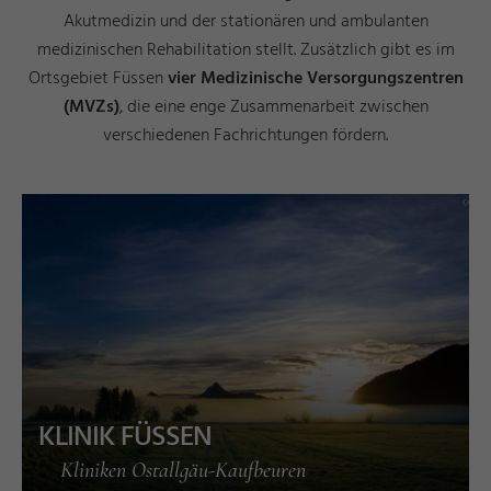
Akutmedizin und der stationären und ambulanten
medizinischen Rehabilitation stellt. Zusätzlich gibt es im
Ortsgebiet Füssen
vier Medizinische Versorgungszentren
(MVZs)
, die eine enge Zusammenarbeit zwischen
verschiedenen Fachrichtungen fördern.
s
a
r
©
A
n
d
r
e
B
e
c
k
e
KLINIK FÜSSEN
Kliniken Ostallgäu-Kaufbeuren