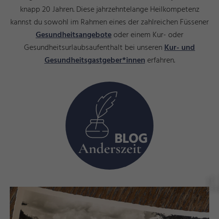
knapp 20 Jahren. Diese jahrzehntelange Heilkompetenz
kannst du sowohl im Rahmen eines der zahlreichen Füssener
Gesundheitsangebote
oder einem Kur- oder
Gesundheitsurlaubsaufenthalt bei unseren
Kur- und
Gesundheitsgastgeber*innen
erfahren.
s
©
ü
s
s
e
n
T
o
ri
s
m
u
u
n
M
k
e
ti
n
F
u
d
a
r