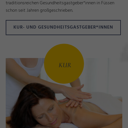
traditionsreichen Gesundheitsgastgeber*innen in Füssen
schon seit Jahren großgeschrieben.
KUR- UND GESUNDHEITSGASTGEBER*INNEN
r
d
G
ü
©
F
ü
e
n
T
o
u
ri
m
u
s
u
n
M
a
r
k
ti
n
g
_
n
t
e
S
t
a
n
KUR