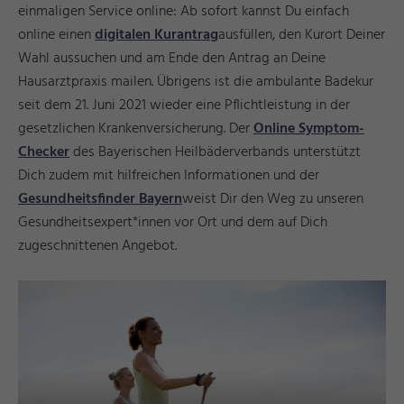
einmaligen Service online: Ab sofort kannst Du einfach
online einen
digitalen Kurantrag
ausfüllen, den Kurort Deiner
Wahl aussuchen und am Ende den Antrag an Deine
Hausarztpraxis mailen. Übrigens ist die ambulante Badekur
seit dem 21. Juni 2021 wieder eine Pflichtleistung in der
gesetzlichen Krankenversicherung. Der
Online Symptom-
Checker
des Bayerischen Heilbäderverbands unterstützt
Dich zudem mit hilfreichen Informationen und der
Gesundheitsfinder Bayern
weist Dir den Weg zu unseren
Gesundheitsexpert*innen vor Ort und dem auf Dich
zugeschnittenen Angebot.
s
e
n
©
G
e
s
u
n
d
B
a
y
e
r