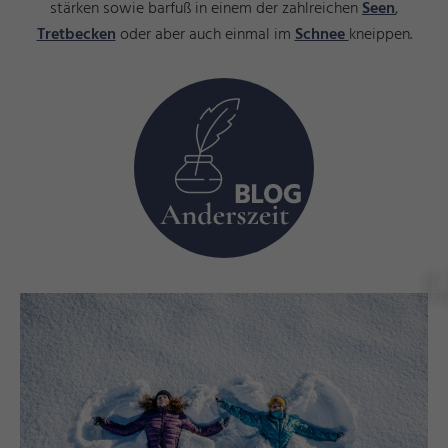
stärken sowie barfuß in einem der zahlreichen
Seen
,
Tretbecken
oder aber auch einmal im
Schnee
kneippen.
s
©
ü
s
s
e
n
T
o
ri
s
m
u
u
n
M
k
e
ti
n
F
u
d
a
r