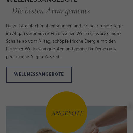
Die besten Arrangements
Du willst einfach mal entspannen und ein paar ruhige Tage
im Allgäu verbringen? Ein bisschen Wellness wäre schön?
Schalte ab vom Alltag, schöpfe frische Energie mit den
Füssener Wellnessangeboten und gönne Dir Deine ganz
persönliche Allgäu-Auszeit.
WELLNESSANGEBOTE
r
e
dl
©
G
ü
n
t
S
t
a
n
ANGEBOTE