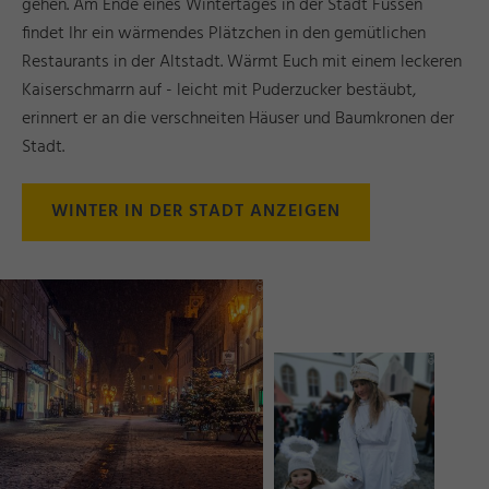
gehen. Am Ende eines Wintertages in der Stadt Füssen
findet Ihr ein wärmendes Plätzchen in den gemütlichen
Restaurants in der Altstadt. Wärmt Euch mit einem leckeren
Kaiserschmarrn auf - leicht mit Puderzucker bestäubt,
erinnert er an die verschneiten Häuser und Baumkronen der
Stadt.
WINTER IN DER STADT ANZEIGEN
r
©
G
e
d
e
o
n
I
g
el
s
p
a
c
h
e
n
©
C
B
Y
T
a
r
H
a
r
m
a
n
C
a
t