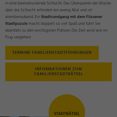
in eine beeindruckende Schlucht. Das Überqueren der Brücke
über die Schlucht erfordert ein wenig Mut und ist
atemberaubend. Ein
Stadtrundgang mit dem Füssener
Stadtpuzzle
macht doppelt so viel Spaß und führt Sie
ebenfalls zu den wichtigsten Plätzen. Die Zeit wird wie im
Flug vergehen!
TERMINE FAMILIENSTADTFÜHRUNGEN
INFORMATIONEN ZUM
FAMILIENSTADTRÄTSEL
z
STADTRÄTSEL
©
S
a
r
a
h
T
s
c
hi
r
s
c
h
ni
t