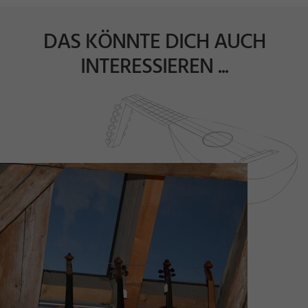
DAS KÖNNTE DICH AUCH
INTERESSIEREN ...
a
e
e
©
A
n
d
r
F
r
ö
hl