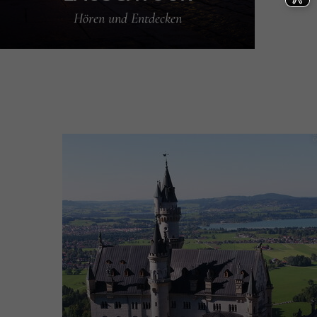
Hören und Entdecken
r
t
t