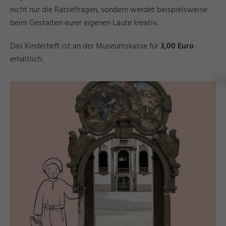
nicht nur die Rätselfragen, sondern werdet beispielsweise
beim Gestalten eurer eigenen Laute kreativ.
Das Kinderheft ist an der Museumskasse für
3,00 Euro
erhältlich.
©
t
o
S
e
v
/
V
a
P
e
e
M
s
m
d
e
S
t
d
F
ü
s
di
k