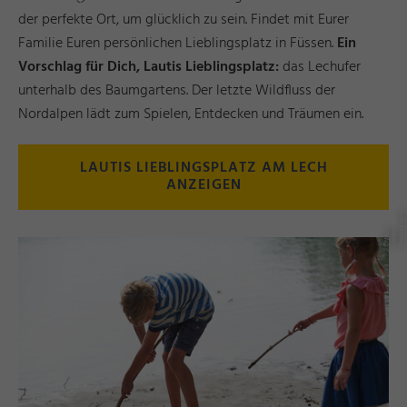
der perfekte Ort, um glücklich zu sein. Findet mit Eurer
Familie Euren persönlichen Lieblingsplatz in Füssen.
Ein
Vorschlag für Dich, Lautis Lieblingsplatz:
das Lechufer
unterhalb des Baumgartens. Der letzte Wildfluss der
Nordalpen lädt zum Spielen, Entdecken und Träumen ein.
LAUTIS LIEBLINGSPLATZ AM LECH
ANZEIGEN
y
©
M
c
O
e
d
e
P
h
o
t
r
a
p
h
a
r
r
o
g