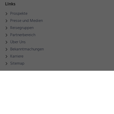
Links
Prospekte
Presse und Medien
Reisegruppen
Partnerbereich
Über Uns
Bekanntmachungen
Karriere
Sitemap
© Füssen Tourismus und Marketing
Kontakt
|
Impressum
|
Datenschutz
|
Barrierefreiheit
|
AGB