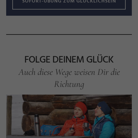
SOFORT-ÜBUNG ZUM GLÜCKLICHSEIN
FOLGE DEINEM GLÜCK
Auch diese Wege weisen Dir die
Richtung
k
©
G
e
r
h
a
r
d
E
i
s
e
n
s
c
h
i
n