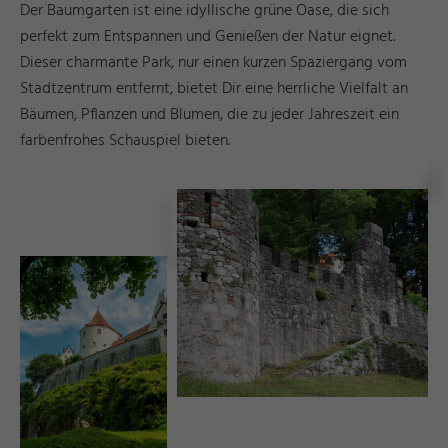
Der Baumgarten ist eine idyllische grüne Oase, die sich
perfekt zum Entspannen und Genießen der Natur eignet.
Dieser charmante Park, nur einen kurzen Spaziergang vom
Stadtzentrum entfernt, bietet Dir eine herrliche Vielfalt an
Bäumen, Pflanzen und Blumen, die zu jeder Jahreszeit ein
farbenfrohes Schauspiel bieten.
r
©
K
a
tj
a
K
al
b
a
n
t
n
e
©
ü
s
s
e
n
T
o
u
ri
s
m
u
s
u
n
M
k
e
ti
n
g
_
A
n
d
r
e
a
s
H
u
b
F
d
a
r