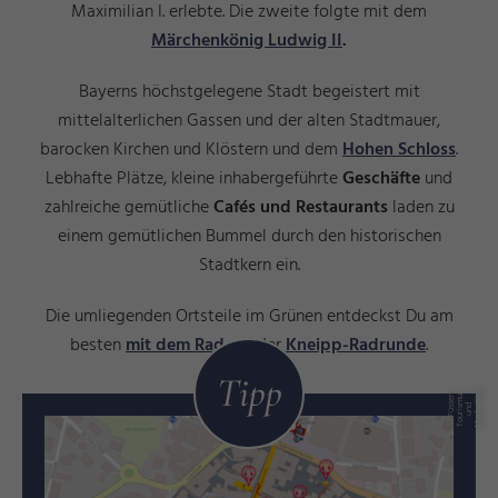
Maximilian I. erlebte. Die zweite folgte mit dem
Märchenkönig Ludwig II
.
Bayerns höchstgelegene Stadt begeistert mit
mittelalterlichen Gassen und der alten Stadtmauer,
barocken Kirchen und Klöstern und dem
Hohen Schloss
.
Lebhafte Plätze, kleine inhabergeführte
Geschäfte
und
zahlreiche gemütliche
Cafés und Restaurants
laden zu
einem gemütlichen Bummel durch den historischen
Stadtkern ein.
Die umliegenden Ortsteile im Grünen entdeckst Du am
besten
mit dem Rad
auf der
Kneipp-Radrunde
.
Tipp
g
©
F
ü
e
n
T
o
u
ri
s
m
u
s
u
n
M
a
r
k
ti
n
s
s
d
e