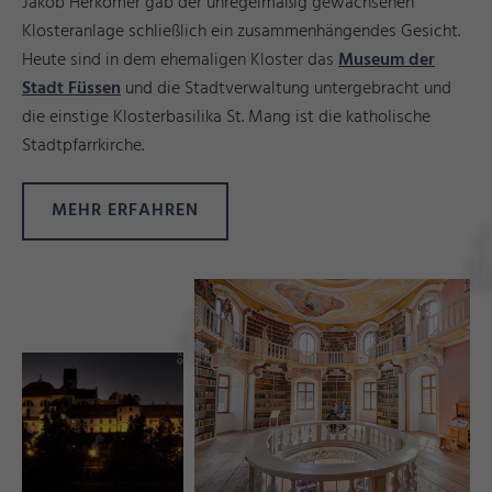
Jakob Herkomer gab der unregelmäßig gewachsenen
Klosteranlage schließlich ein zusammenhängendes Gesicht.
Heute sind in dem ehemaligen Kloster das
Museum der
Stadt Füssen
und die Stadtverwaltung untergebracht und
die einstige Klosterbasilika St. Mang ist die katholische
Stadtpfarrkirche.
MEHR ERFAHREN
n
d
a
©
F
ü
s
e
n
T
o
u
m
u
s
u
n
M
a
r
e
ti
n
g
_
F
bi
a
H
ei
n
n
d
t
©
F
s
e
n
T
o
u
s
m
u
s
u
n
M
a
r
e
ti
n
g
_
S
e
f
a
S
t
ei
ü
s
ri
k
n