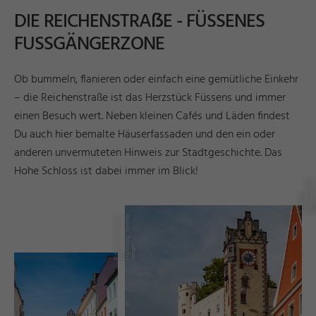
DIE REICHENSTRAẞE - FÜSSENES
FUSSGÄNGERZONE
Ob bummeln, flanieren oder einfach eine gemütliche Einkehr
– die Reichenstraße ist das Herzstück Füssens und immer
einen Besuch wert. Neben kleinen Cafés und Läden findest
Du auch hier bemalte Häuserfassaden und den ein oder
anderen unvermuteten Hinweis zur Stadtgeschichte. Das
Hohe Schloss ist dabei immer im Blick!
a
d
Pi
©
F
ü
e
n
T
o
u
ri
m
u
s
u
n
M
a
r
ti
n
g
_
M
a
gi
©
ü
s
n
T
o
u
ri
s
m
u
s
u
n
M
k
ti
n
g
_
Di
e
t
m
a
r
D
e
g
e
s
e
e
r
F
d
a
r
n