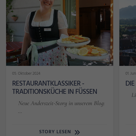
05. Oktober 2024
01. Ju
RESTAURANTKLASSIKER -
DIE
TRADITIONSKÜCHE IN FÜSSEN
Li
Neue Anderszeit-Story in unserem Blog:
…
STORY LESEN