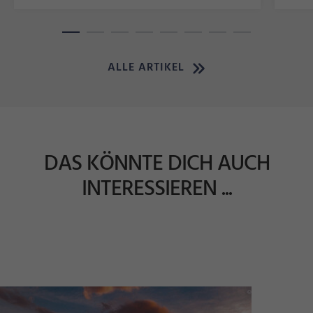
ALLE ARTIKEL
DAS KÖNNTE DICH AUCH
INTERESSIEREN ...
s
hi
a
k
©
M
a
t
S
t
r
u
c