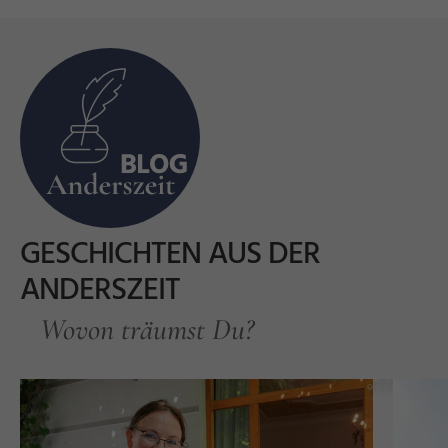
GESCHICHTEN AUS DER
ANDERSZEIT
Wovon träumst Du?
n
h
el
c
e
©
H
o
t
Hi
r
s
F
ü
s
s