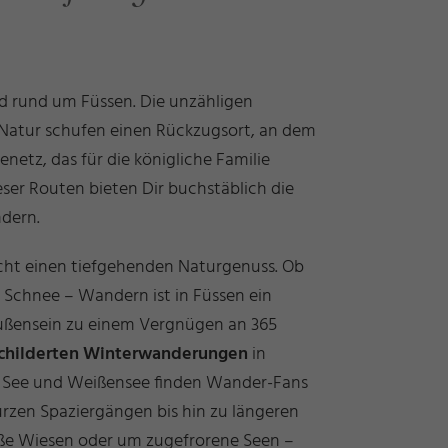
nd rund um Füssen. Die unzähligen
e Natur schufen einen Rückzugsort, an dem
etz, das für die königliche Familie
eser Routen bieten Dir buchstäblich die
ndern.
cht einen tiefgehenden Naturgenuss. Ob
Schnee – Wandern ist in Füssen ein
außensein zu einem Vergnügen an 365
childerten Winterwanderungen
in
m See und Weißensee finden Wander-Fans
urzen Spaziergängen bis hin zu längeren
ße Wiesen oder um zugefrorene Seen –