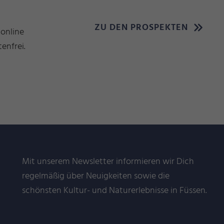
ZU DEN PROSPEKTEN
 online
enfrei.
Mit unserem Newsletter informieren wir Dich
regelmäßig über Neuigkeiten sowie die
schönsten Kultur- und Naturerlebnisse in Füssen.
n uns auf Euch!
Können wir 