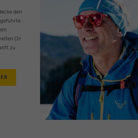
decke den
 geführte
rem
helfen Dir
anft zu
DER