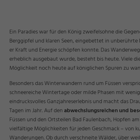
Ein Paradies war für den König zweifelsohne die Gege
Berggipfel und klaren Seen, eingebettet in unberührt
er Kraft und Energie schöpfen konnte. Das Wanderwegen
erheblich ausgebaut wurde, besteht bis heute. Viele di
Möglichkeit noch heute auf königlichen Spuren zu wa
Besonders das Winterwandern rund um Füssen verspri
schneereiche Wintertage oder milde Phasen mit wenig 
eindrucksvolles Ganzjahreserlebnis und macht das Dr
Tagen im Jahr. Auf den
abwechslungsreichen und bes
Füssen und den Ortsteilen Bad Faulenbach, Hopfen a
vielfältige Möglichkeiten für jeden Geschmack – von k
Wanderungen. Ob durch verschneite Wälder, über wei