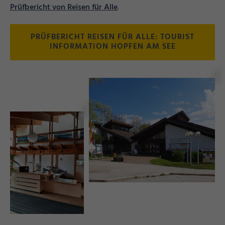
Prüfbericht von Reisen für Alle
.
PRÜFBERICHT REISEN FÜR ALLE: TOURIST
INFORMATION HOPFEN AM SEE
r
©
R
u
t
h
W
e
c
h
n
e
r
©
R
u
t
h
W
e
c
h
n
e