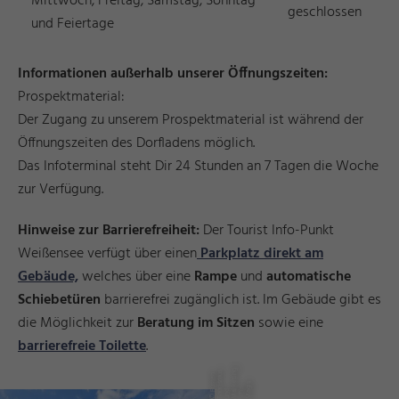
Mittwoch, Freitag, Samstag, Sonntag
geschlossen
und Feiertage
Informationen außerhalb unserer Öffnungszeiten:
Prospektmaterial:
Der Zugang zu unserem Prospektmaterial ist während der
Öffnungszeiten des Dorfladens möglich.
Das Infoterminal steht Dir 24 Stunden an 7 Tagen die Woche
zur Verfügung.
Hinweise zur Barrierefreiheit:
Der Tourist Info-Punkt
Weißensee verfügt über einen
Parkplatz direkt am
Gebäude,
welches über eine
Rampe
und
automatische
Schiebetüren
barrierefrei zugänglich ist. Im Gebäude gibt es
die Möglichkeit zur
Beratung im Sitzen
sowie eine
barrierefreie Toilette
.
s
g
©
e
n
T
o
m
u
u
n
M
ti
n
-
M
s
s
s
k
e
s
ü
ri
a
gi
F
u
d
a
r
Pi
a