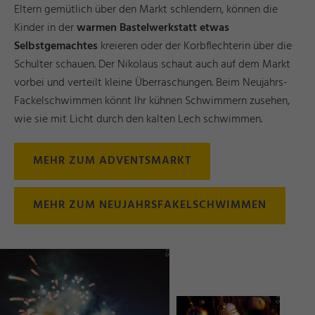
Eltern gemütlich über den Markt schlendern, können die
Kinder in der
warmen Bastelwerkstatt etwas
Selbstgemachtes
kreieren oder der Korbflechterin über die
Schulter schauen. Der Nikolaus schaut auch auf dem Markt
vorbei und verteilt kleine Überraschungen. Beim Neujahrs-
Fackelschwimmen könnt Ihr kühnen Schwimmern zusehen,
wie sie mit Licht durch den kalten Lech schwimmen.
MEHR ZUM ADVENTSMARKT
MEHR ZUM NEUJAHRSFAKELSCHWIMMEN
d
d
n
n
_I
r
©
F
ü
s
s
e
n
T
o
u
ri
s
m
u
s
u
M
a
r
k
e
ti
n
g
g
ri
Y
a
s
h
a
R
ö
s
n
e
e
ki
d
©
Mi
c
h
a
el
L
u
k
a
z
w
e
w
s
w
w
w.l
u
k
a
f
o.