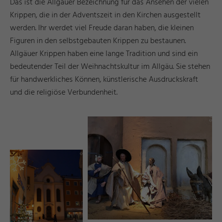
Das ist die Allgäuer Bezeichnung für das Ansehen der vielen
Krippen, die in der Adventszeit in den Kirchen ausgestellt
werden. Ihr werdet viel Freude daran haben, die kleinen
Figuren in den selbstgebauten Krippen zu bestaunen.
Allgäuer Krippen haben eine lange Tradition und sind ein
bedeutender Teil der Weihnachtskultur im Allgäu. Sie stehen
für handwerkliches Können, künstlerische Ausdruckskraft
und die religiöse Verbundenheit.
r
©
A
n
k
e
Hil
t
e
n
s
p
e
r
g
e
r
d
a
e
©
I
n
g
ri
Y
a
s
h
R
ö
s
n
r