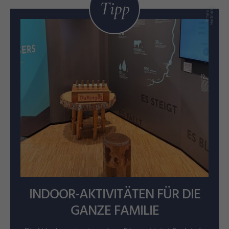
Tipp
n
©
T
a
r
a
H
a
r
t
m
a
n
INDOOR-AKTIVITÄTEN FÜR DIE
GANZE FAMILIE