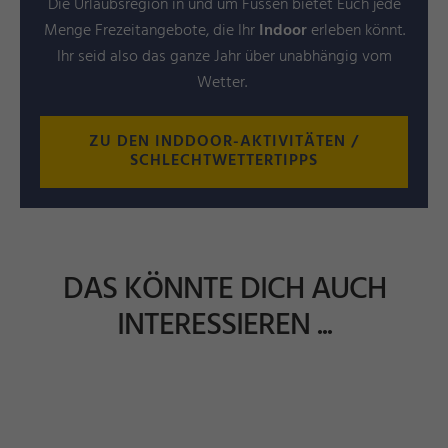
Die Urlaubsregion in und um Füssen bietet Euch jede
Menge Frezeitangebote, die Ihr
Indoor
erleben könnt.
Ihr seid also das ganze Jahr über unabhängig vom
Wetter.
ZU DEN INDDOOR-AKTIVITÄTEN /
SCHLECHTWETTERTIPPS
DAS KÖNNTE DICH AUCH
INTERESSIEREN ...