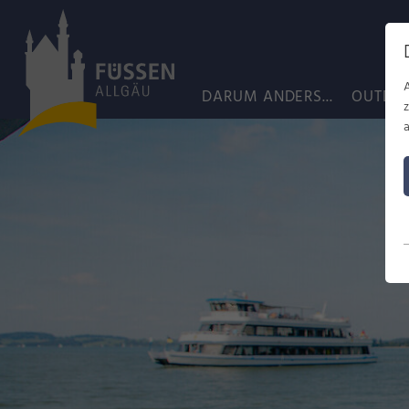
DARUM ANDERS...
OUTDO
a