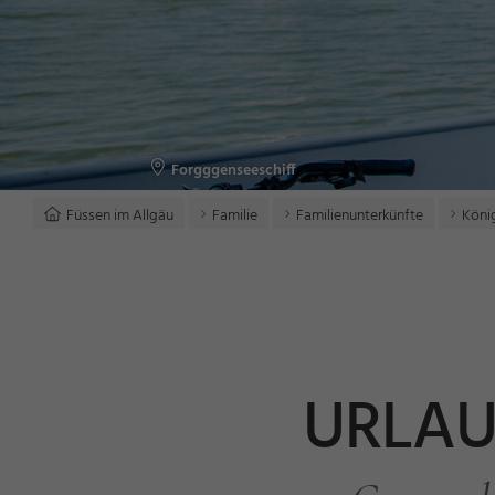
Forgggenseeschiff
Füssen im Allgäu
Familie
Familienunterkünfte
Köni
URLAU