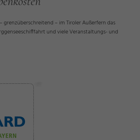
benkosten
 grenzüberschreitend – im Tiroler Außerfern das
rggenseeschifffahrt und viele Veranstaltungs- und
d
©
K
o
e
ni
g
s
C
a
r