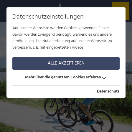
d
Datenschutzeinstellungen
G
k
r
h
z
e
©
V
e
r
i
n
L
e
c
h
w
e
g
_
e
r
h
a
r
i
s
e
n
s
c
i
n
Auf unserer Webseite werden Cookies verwendet. Einige
davon werden zwingend benötigt, während es uns andere
ermöglichen, Ihre Nutzererfahrung auf unserer Webseite zu
verbessern, z. B. mit eingebetteten Videos.
ALLE AKZEPTIEREN
Mehr über die genutzten Cookies erfahren
Datenschutz
Kneipp-Radrunde am Hopfensee