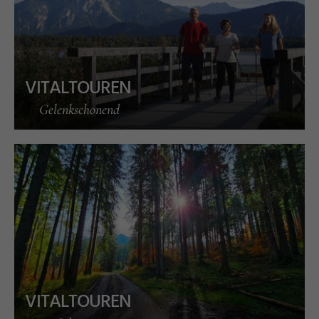
VITALTOUREN
Gelenkschonend
s
©
Pi
a
M
a
gi
VITALTOUREN