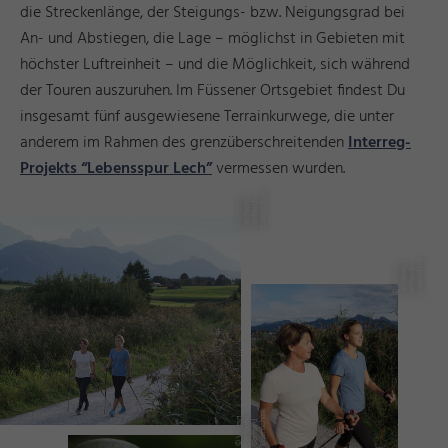
die Streckenlänge, der Steigungs- bzw. Neigungsgrad bei
An- und Abstiegen, die Lage – möglichst in Gebieten mit
höchster Luftreinheit – und die Möglichkeit, sich während
der Touren auszuruhen. Im Füssener Ortsgebiet findest Du
insgesamt fünf ausgewiesene Terrainkurwege, die unter
anderem im Rahmen des grenzüberschreitenden
Interreg-
Projekts “Lebensspur Lech”
vermessen wurden.
k
/
n
©
V
e
r
n
L
e
c
h
w
g
G
e
r
h
a
r
Ei
s
e
n
s
c
hi
ei
e
d
k
/
n
©
V
e
r
n
L
e
c
h
w
g
G
e
r
h
a
r
Ei
s
e
n
s
c
hi
ei
e
d
k
/
n
©
V
e
r
n
L
e
c
h
w
g
G
e
r
h
a
r
Ei
s
e
n
s
c
hi
ei
e
d