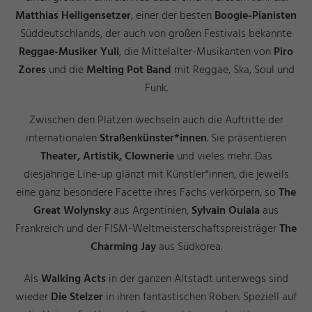
Matthias Heiligensetzer
, einer der besten
Boogie-Pianisten
Süddeutschlands, der auch von großen Festivals bekannte
Reggae-Musiker Yuli
, die Mittelalter-Musikanten von
Piro
Zores
und die
Melting Pot Band
mit Reggae, Ska, Soul und
Funk.
Zwischen den Plätzen wechseln auch die Auftritte der
internationalen
Straßenkünster*innen
. Sie präsentieren
Theater, Artistik, Clownerie
und vieles mehr. Das
diesjährige Line-up glänzt mit Künstler*innen, die jeweils
eine ganz besondere Facette ihres Fachs verkörpern, so
The
Great Wolynsky
aus Argentinien,
Sylvain Oulala
aus
Frankreich und der FISM-Weltmeisterschaftspreisträger
The
Charming Jay
aus Südkorea.
Als
Walking Acts
in der ganzen Altstadt unterwegs sind
wieder
Die
Stelzer
in ihren fantastischen Roben. Speziell auf