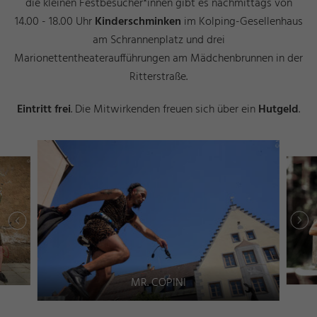
die kleinen Festbesucher*innen gibt es nachmittags von
14.00 - 18.00 Uhr
Kinderschminken
im Kolping-Gesellenhaus
am Schrannenplatz und drei
Marionettentheateraufführungen am Mädchenbrunnen in der
Ritterstraße.
Eintritt frei
. Die Mitwirkenden freuen sich über ein
Hutgeld
.
ni
©
M
r.
C
o
pi
o
©
O
a
n
s
n
MR. COPINI