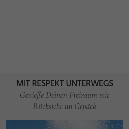
MIT RESPEKT UNTERWEGS
Genieße Deinen Freiraum mit
Rücksicht im Gepäck
k
n
a
©
Si
m
o
T
o
pl