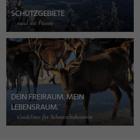
SCHUTZGEBIETE
rund um Füssen
f
©
J
a
n
n
a
K
a
m
p
h
o
DEIN FREIRAUM. MEIN
LEBENSRAUM.
Guidelines für Schneeschuhtouren