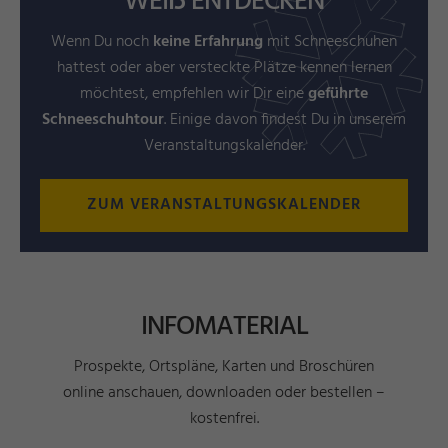
WEIẞ ENTDECKEN
Wenn Du noch
keine Erfahrung
mit Schneeschuhen
hattest oder aber versteckte Plätze kennen lernen
möchtest, empfehlen wir Dir eine
geführte
Schneeschuhtour
. Einige davon findest Du in unserem
Veranstaltungskalender.
ZUM VERANSTALTUNGSKALENDER
INFOMATERIAL
Prospekte, Ortspläne, Karten und Broschüren
online anschauen, downloaden oder bestellen –
kostenfrei.