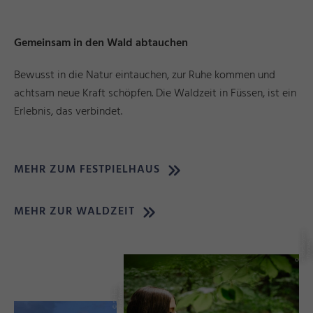
Gemeinsam in den Wald abtauchen
Bewusst in die Natur eintauchen, zur Ruhe kommen und
achtsam neue Kraft schöpfen. Die Waldzeit in Füssen, ist ein
Erlebnis, das verbindet.
MEHR ZUM FESTPIELHAUS
MEHR ZUR WALDZEIT
n
a
s
©
e
rl
e
b
b
y
e
r
-
T
h
o
m
a
Li
n
k
r
©
S
t
e
f
a
n
F
r
e
dl
m
ei
e