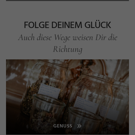
FOLGE DEINEM GLÜCK
Auch diese Wege weisen Dir die
Richtung
n
e
s
©
e
r
l
e
b
e.
b
a
r
-
T
h
o
m
L
i
n
k
e
GENUSS