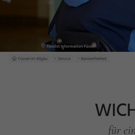
Tourist Information Füssen
Füssen im Allgäu
Service
Barrierefreiheit
WICH
für ei