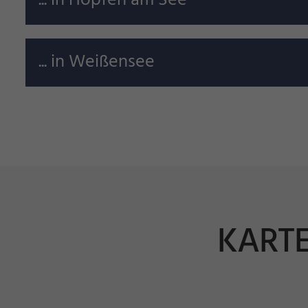
... in Hopfen am See
... in Weißensee
KARTE