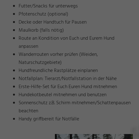
Futter/Snacks für unterwegs
Pfotenschutz (optional)
Decke oder Handtuch für Pausen
Maulkorb (falls nötig)
Route an Kondition von Euch und Eurem Hund
anpassen
Wanderrouten vorher prüfen (Weiden,
Naturschutzgebiete)
Hundfreundliche Rastplätze einplanen
Notfallplan: Tierarzt/Notfallstation in der Nähe
Erste-Hilfe-Set für Euch Euren Hund mitnehmen
Hundekotbeutel mitnehmen und benutzen
Sonnenschutz z.B. Schirm mitnehmen/Schattenpausen
beachten
Handy griffbereit für Notfälle
s
g
©
s
n
T
o
s
u
u
n
M
e
n
-
di
n
e
A
n
F
u
d
a
r
N
a
n