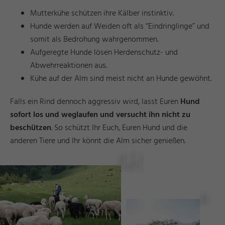
Mutterkühe schützen ihre Kälber instinktiv.
Hunde werden auf Weiden oft als “Eindringlinge” und
somit als Bedrohung wahrgenommen.
Aufgeregte Hunde lösen Herdenschutz- und
Abwehrreaktionen aus.
Kühe auf der Alm sind meist nicht an Hunde gewöhnt.
Falls ein Rind dennoch aggressiv wird, lasst Euren
Hund
sofort los und weglaufen und versucht ihn nicht zu
beschützen
. So schützt Ihr Euch, Euren Hund und die
anderen Tiere und Ihr könnt die Alm sicher genießen.
s
g
n
©
ü
e
n
T
o
ri
m
u
u
n
M
ti
n
-
T
r
H
a
t
a
n
s
s
s
k
e
a
m
F
u
d
a
r
a
r
n
a
z
©
F
a
bi
H
ei
n