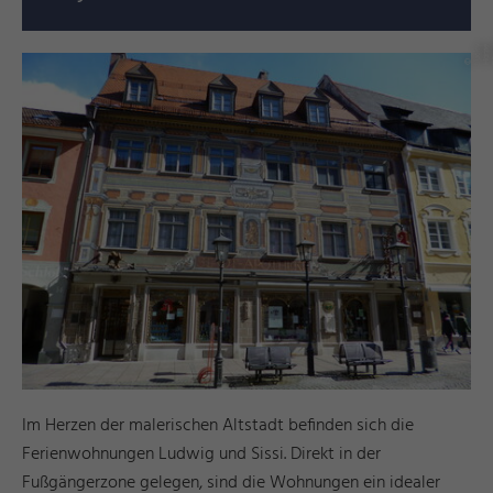
y
e
e
©
L
u
c
k
H
o
m
F
ü
s
s
Im Herzen der malerischen Altstadt befinden sich die
Ferienwohnungen Ludwig und Sissi. Direkt in der
Fußgängerzone gelegen, sind die Wohnungen ein idealer