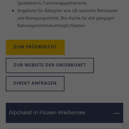
Spielbereich, Familienappartements
Angebote für Allergiker wie z.B. spezielle Bettwaren
und Reinigungsmittel, Bio-Küche für alle gängigen
Nahrungsmittelunverträglichkeiten
ZUM PRÜFBERICHT
ZUR WEBSITE DER UNTERKUNFT
DIREKT ANFRAGEN
Alpchalet in Füssen-Weißensee
s
©
ü
s
s
e
n
T
o
ri
s
m
u
u
n
M
k
e
ti
n