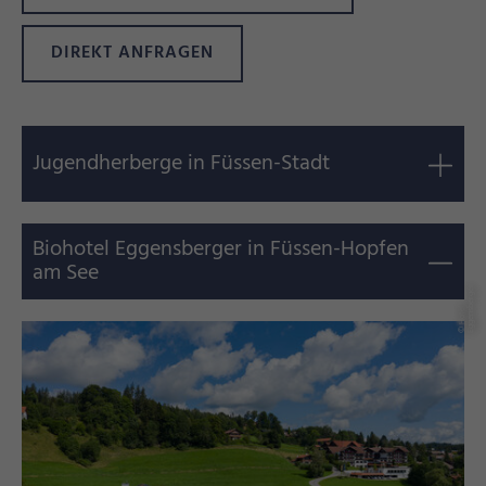
DIREKT ANFRAGEN
Jugendherberge in Füssen-Stadt
Biohotel Eggensberger in Füssen-Hopfen
am See
r
©
H
o
t
el
E
g
g
e
n
s
b
e
r
g
e