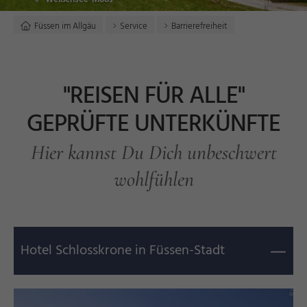
Füssen im Allgäu
Service
Barrierefreiheit
"REISEN FÜR ALLE"
GEPRÜFTE UNTERKÜNFTE
Hier kannst Du Dich unbeschwert
wohlfühlen
Hotel Schlosskrone in Füssen-Stadt
e
©
H
o
t
el
S
c
hl
o
s
s
k
r
o
n