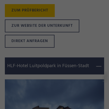
ZUM PRÜFBERICHT
ZUR WEBSITE DER UNTERKUNFT
DIREKT ANFRAGEN
HLF-Hotel Luitpoldpark in Füssen-Stadt
k
©
H
o
t
el
L
ui
t
p
ol
d
p
a
r