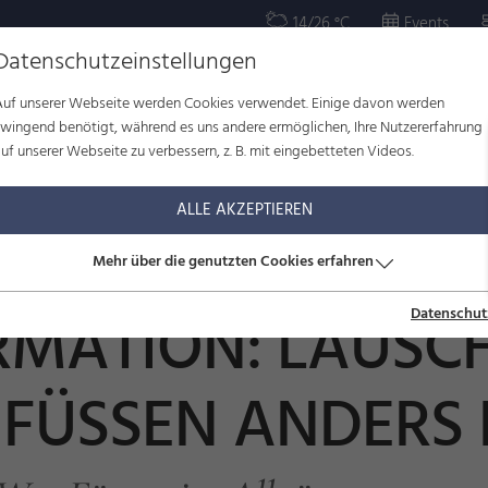
14/26 °C
Events
Datenschutzeinstellungen
Auf unserer Webseite werden Cookies verwendet. Einige davon werden
OR
KULTUR
WOHLBEFINDEN
FAMILIE
SERVICE
zwingend benötigt, während es uns andere ermöglichen, Ihre Nutzererfahrung
uf unserer Webseite zu verbessern, z. B. mit eingebetteten Videos.
seinformation: Lauschen, radeln, kneippen - Füssen anders entdecken
ALLE AKZEPTIEREN
Mehr über die genutzten Cookies erfahren
RMATION: LAUSCH
Datenschut
- FÜSSEN ANDERS