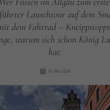
Wer Füssen im Allgäu zum erste
führter Lauschtour auf dem Sm
it dem Fahrrad – Kneippstopps 
ge, warum sich schon König Lud
hat.
13. Mai 2026