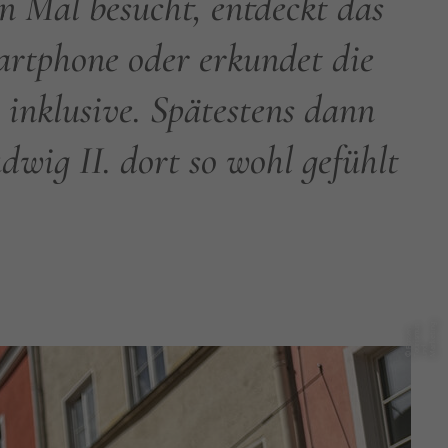
n Mal besucht, entdeckt das
artphone oder erkundet die
inklusive. Spätestens dann
wig II. dort so wohl gefühlt
g
s
©
ü
s
s
e
n
T
o
ri
s
m
u
u
n
M
k
e
ti
n
F
u
d
a
r