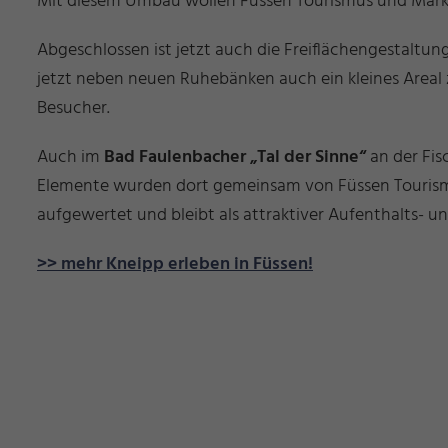
Mit diesem Umbau wollen Füssen Tourismus und Marketi
Abgeschlossen ist jetzt auch die Freiflächengestaltun
jetzt neben neuen Ruhebänken auch ein kleines Areal
Besucher.
Auch im
Bad Faulenbacher „Tal der Sinne“
an der Fi
Elemente wurden dort gemeinsam von Füssen Tourismu
aufgewertet und bleibt als attraktiver Aufenthalts- un
>> mehr Kneipp erleben in Füssen!