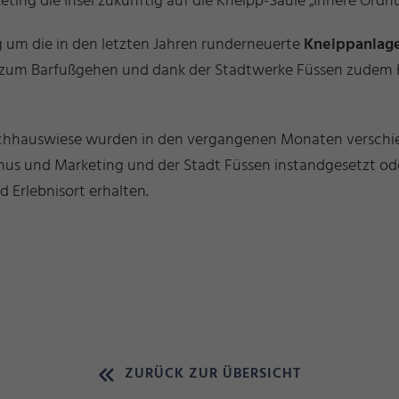
ng die Insel zukünftig auf die Kneipp-Säule „Innere Ordnu
g um die in den letzten Jahren runderneuerte
Kneippanlage
 zum Barfußgehen und dank der Stadtwerke Füssen zudem Ho
schhauswiese wurden in den vergangenen Monaten verschie
s und Marketing und der Stadt Füssen instandgesetzt ode
d Erlebnisort erhalten.
ZURÜCK ZUR ÜBERSICHT