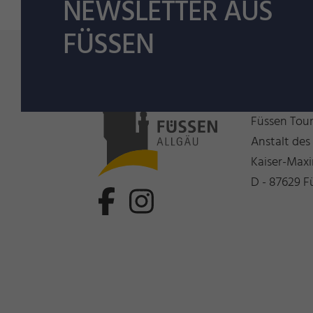
NEWSLETTER AUS
FÜSSEN
Wir freue
Füssen Tou
Anstalt des
Kaiser-Maxi
D - 87629 F