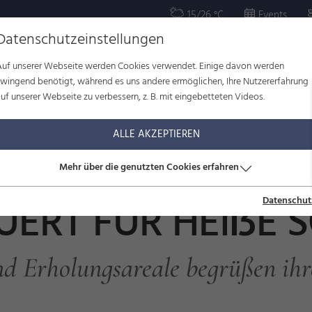
15/26 °C
Events
Datenschutzeinstellungen
Auf unserer Webseite werden Cookies verwendet. Einige davon werden
OR
KULTUR
WOHLBEFINDEN
FAMILIE
SERVICE
zwingend benötigt, während es uns andere ermöglichen, Ihre Nutzererfahrung
uf unserer Webseite zu verbessern, z. B. mit eingebetteten Videos.
ch erneuert für heiße Sommertage
ALLE AKZEPTIEREN
Mehr über die genutzten Cookies erfahren
EUERT FÜR HEIẞE
Datenschut
nd Erholungsareale begrüßen ih