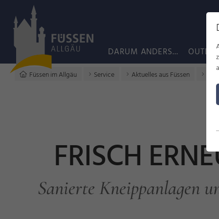
DARUM ANDERS...
OUTDO
a
Füssen im Allgäu
Service
Aktuelles aus Füssen
Fris
FRISCH ERN
Sanierte Kneippanlagen u