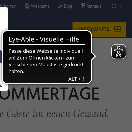
Karten
Webcams
Blog
Rathaus
DE
UNTERKÜNFTE
 SOMMERTAGE
z
re Gäste im neuen Gewand.