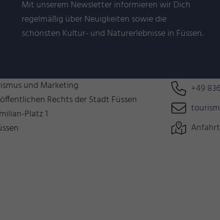
Mit unserem Newsletter informieren wir Dich
regelmäßig über Neuigkeiten sowie die
schönsten Kultur- und Naturerlebnisse in Füssen.
n uns auf Euch!
Können wir 
rismus und Marketing
+49 836
 öffentlichen Rechts der Stadt Füssen
touris
milian-Platz 1
Anfahrt
üssen