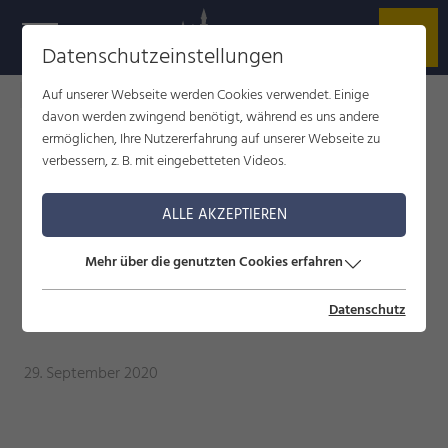
Datenschutzeinstellungen
Auf unserer Webseite werden Cookies verwendet. Einige
Füssen im Allgäu
Blog
Mächtiger Gipfel
davon werden zwingend benötigt, während es uns andere
ermöglichen, Ihre Nutzererfahrung auf unserer Webseite zu
verbessern, z. B. mit eingebetteten Videos.
MÄCHTIGER GIPFEL
ALLE AKZEPTIEREN
Inspirationsreise zum Säuling
Mehr über die genutzten Cookies erfahren
29. September 2020
Datenschutz
29. September 2020