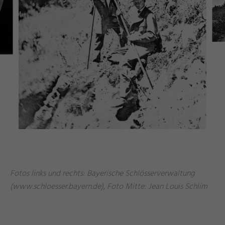
Fotos links und rechts: Bayerische Schlösserverwaltung
(www.schloesser.bayern.de), Foto Mitte: Jean Louis Schlim