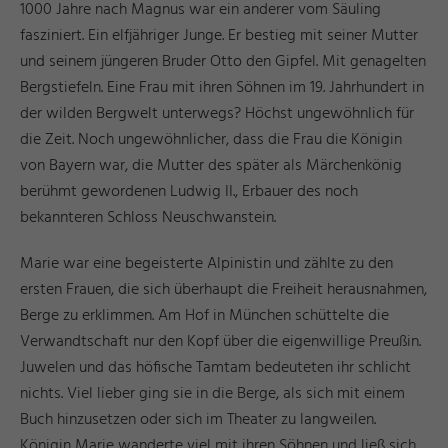
1000 Jahre nach Magnus war ein anderer vom Säuling
fasziniert. Ein elfjähriger Junge. Er bestieg mit seiner Mutter
und seinem jüngeren Bruder Otto den Gipfel. Mit genagelten
Bergstiefeln. Eine Frau mit ihren Söhnen im 19. Jahrhundert in
der wilden Bergwelt unterwegs? Höchst ungewöhnlich für
die Zeit. Noch ungewöhnlicher, dass die Frau die Königin
von Bayern war, die Mutter des später als Märchenkönig
berühmt gewordenen Ludwig II., Erbauer des noch
bekannteren Schloss Neuschwanstein.
Marie war eine begeisterte Alpinistin und zählte zu den
ersten Frauen, die sich überhaupt die Freiheit herausnahmen,
Berge zu erklimmen. Am Hof in München schüttelte die
Verwandtschaft nur den Kopf über die eigenwillige Preußin.
Juwelen und das höfische Tamtam bedeuteten ihr schlicht
nichts. Viel lieber ging sie in die Berge, als sich mit einem
Buch hinzusetzen oder sich im Theater zu langweilen.
Königin Marie wanderte viel mit ihren Söhnen und ließ sich