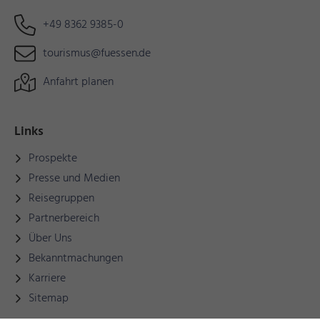
+49 8362 9385-0
tourismus@fuessen.de
Anfahrt planen
Links
Prospekte
Presse und Medien
Reisegruppen
Partnerbereich
Über Uns
Bekanntmachungen
Karriere
Sitemap