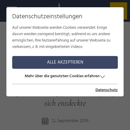
Datenschutzeinstellungen
Auf unserer Webseite werden Cookies verwendet. Einige
Füssen im Allgäu
Blog
Liebe auf den zweiten Blick
davon werden zwingend benötigt, während es uns andere
ermöglichen, Ihre Nutzererfahrung auf unserer Webseite zu
verbessern, z. B. mit eingebetteten Videos.
LIEBE AUF DEN ZWEITEN
ALLE AKZEPTIEREN
BLICK
Mehr über die genutzten Cookies erfahren
Wie Gästeführerin Erih Gößler die
bayerische Königsfamilie erst spät für
Datenschutz
sich entdeckte
12. September 2019