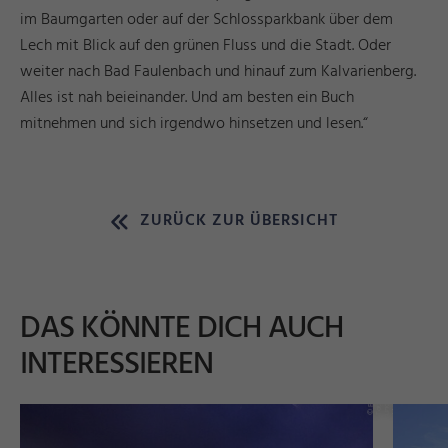
im Baumgarten oder auf der Schlossparkbank über dem
Lech mit Blick auf den grünen Fluss und die Stadt. Oder
weiter nach Bad Faulenbach und hinauf zum Kalvarienberg.
Alles ist nah beieinander. Und am besten ein Buch
mitnehmen und sich irgendwo hinsetzen und lesen.“
ZURÜCK ZUR ÜBERSICHT
DAS KÖNNTE DICH AUCH
INTERESSIEREN
g
s
©
ü
s
s
e
n
T
o
ri
s
m
u
u
n
M
k
e
ti
n
F
u
d
a
r