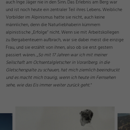
auch Inge Jäger nie in den Sinn. Das Erlebnis am Berg war
und ist noch heute ein zentraler Teil ihres Lebens. Weibliche
Vorbilder im Alpinismus hatte sie nicht, auch keine
männlichen, denn die Naturliebhaberin kümmern
alpinistische „Erfolge“ nicht. Wenn sie mit Arbeitskollegen
zu Bergabenteuern aufbrach, war sie dabei meist die einzige
Frau, und sie erzählt von ihnen, also ob sie erst gestern
passiert wären.
„So mit 17 Jahren war ich mit meiner
Seilschaft am Ochsentalgletscher in Vorarlberg. in die
Gletscherspalte zu schauen, hat mich ziemlich beeindruckt
und es macht mich traurig, wenn ich heute im Fernsehen
sehe, wie das Eis immer weiter zurück geht."
g
s
©
ü
s
s
e
n
T
o
ri
s
m
u
u
n
M
k
e
ti
n
F
u
d
a
r
g
s
©
ü
s
s
e
n
T
o
ri
s
m
u
u
n
M
k
e
ti
n
F
u
d
a
r