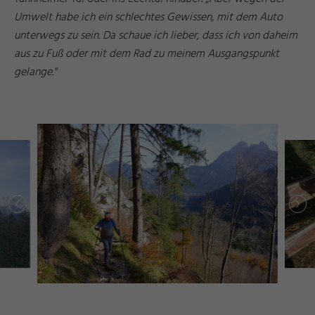
Umwelt habe ich ein schlechtes Gewissen, mit dem Auto
unterwegs zu sein. Da schaue ich lieber, dass ich von daheim
aus zu Fuß oder mit dem Rad zu meinem Ausgangspunkt
gelange."
g
s
©
ü
s
s
e
n
T
o
ri
s
m
u
u
n
M
k
e
ti
n
F
u
d
a
r
g
s
©
ü
s
s
e
n
T
o
ri
s
m
u
u
n
M
k
e
ti
n
F
u
d
a
r