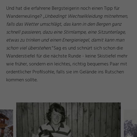
Und hat die erfahrene Bergsteigerin noch einen Tipp für
Wanderneulinge?
„Unbedingt Wechselkleidung mitnehmen,
falls das Wetter umschlägt, das kann in den Bergen ganz
schnell passieren, dazu eine Stirnlampe, eine Sitzunterlage,
etwas zu trinken und einen Energieriegel, damit kann man
schon viel überstehen."
Sag es und schnürt sich schon die
Wanderstiefel für die nächste Runde - keine Skistiefel mehr
wie früher, sondern ein leichtes, richtig bequemes Paar mit
ordentlicher Profilsohle, falls sie im Gelände ins Rutschen
kommen sollte.
g
s
©
ü
s
s
e
n
T
o
ri
s
m
u
u
n
M
k
e
ti
n
F
u
d
a
r
g
s
©
ü
s
s
e
n
T
o
ri
s
m
u
u
n
M
k
e
ti
n
F
u
d
a
r