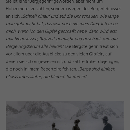
Sie ist eine "Bergjägerin" geworden, aber nicht um
Höhenmeter zu zählen, sondern wegen des Bergerlebnisses
an sich.
„Schnell hinauf und auf die Uhr schauen, wie lange
man gebraucht hat, das war noch nie mein Ding. Ich freue
mich, wenn ich den Gipfel geschafft habe, dann wird erst
mal hingesessen, Brotzeit gemacht und geschaut, wie die
Berge ringsherum alle heißen."
Die Bergsteigerin freut sich
vor allem über die Ausblicke zu den vielen Gipfeln, auf
denen sie schon gewesen ist, und zählte früher diejenigen,
die noch in ihrem Repertoire fehlten.
„Berge sind einfach
etwas Imposantes, die bleiben für immer."
r
e
e
©
I
n
g
J
ä
g