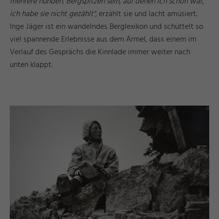
mehrere hundert Bergspitzen sein, auf denen ich schon war,
ich habe sie nicht gezählt"
, erzählt sie und lacht amüsiert.
Inge Jäger ist ein wandelndes Berglexikon und schüttelt so
viel spannende Erlebnisse aus dem Ärmel, dass einem im
Verlauf des Gesprächs die Kinnlade immer weiter nach
unten klappt.
©
F
ü
e
n
T
o
u
ri
s
m
u
s
u
n
M
a
r
k
ti
n
s
s
d
e