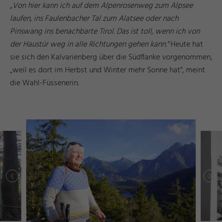
„Von hier kann ich auf dem Alpenrosenweg zum Alpsee
laufen, ins Faulenbacher Tal zum Alatsee oder nach
Pinswang ins benachbarte Tirol. Das ist toll, wenn ich von
der Haustür weg in alle Richtungen gehen kann."
Heute hat
sie sich den Kalvarienberg über die Südflanke vorgenommen,
„weil es dort im Herbst und Winter mehr Sonne hat", meint
die Wahl-Füssenerin.
g
s
©
ü
s
s
e
n
T
o
ri
s
m
u
u
n
M
k
e
ti
n
F
u
d
a
r
g
s
©
ü
s
s
e
n
T
o
ri
s
m
u
u
n
M
k
e
ti
n
F
u
d
a
r