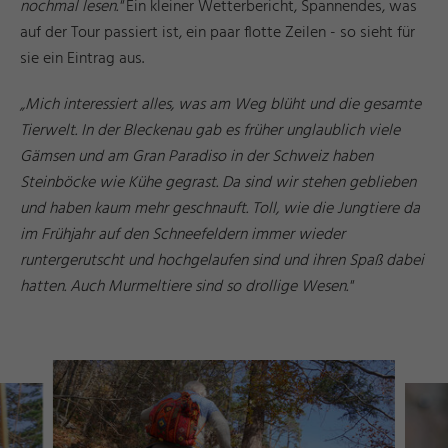
nochmal lesen."
Ein kleiner Wetterbericht, Spannendes, was
auf der Tour passiert ist, ein paar flotte Zeilen - so sieht für
sie ein Eintrag aus.
„Mich interessiert alles, was am Weg blüht und die gesamte
Tierwelt. In der Bleckenau gab es früher unglaublich viele
Gämsen und am Gran Paradiso in der Schweiz haben
Steinböcke wie Kühe gegrast. Da sind wir stehen geblieben
und haben kaum mehr geschnauft. Toll, wie die Jungtiere da
im Frühjahr auf den Schneefeldern immer wieder
runtergerutscht und hochgelaufen sind und ihren Spaß dabei
hatten. Auch Murmeltiere sind so drollige Wesen."
g
s
©
ü
s
s
e
n
T
o
ri
s
m
u
u
n
M
k
e
ti
n
F
u
d
a
r
g
s
©
ü
s
s
e
n
T
o
ri
s
m
u
u
n
M
k
e
ti
n
F
u
d
a
r