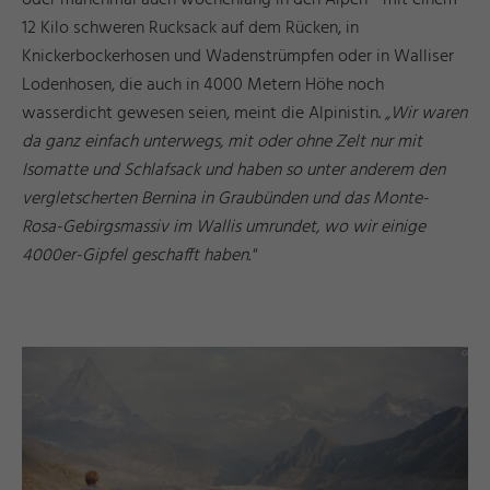
12 Kilo schweren Rucksack auf dem Rücken, in
Knickerbockerhosen und Wadenstrümpfen oder in Walliser
Lodenhosen, die auch in 4000 Metern Höhe noch
wasserdicht gewesen seien, meint die Alpinistin.
„Wir waren
da ganz einfach unterwegs, mit oder ohne Zelt nur mit
Isomatte und Schlafsack und haben so unter anderem den
vergletscherten Bernina in Graubünden und das Monte-
Rosa-Gebirgsmassiv im Wallis umrundet, wo wir einige
4000er-Gipfel geschafft haben."
©
F
ü
e
n
T
o
u
ri
s
m
u
s
u
n
M
a
r
k
ti
n
s
s
d
e