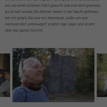
wir uns einen schönen Platz gesucht und sind dort gesessen,
bis es hell wurde. Die Männer haben in der Nacht gefroren,
bei mir ging's. Das war ein Abenteuer, außer uns war
niemand dort unterwegs!"
, erzählt Inge Jäger und strahlt
über das ganze Gesicht.
g
s
©
ü
s
s
e
n
T
o
ri
s
m
u
u
n
M
k
e
ti
n
F
u
d
a
r
g
s
©
ü
s
s
e
n
T
o
ri
s
m
u
u
n
M
k
e
ti
n
F
u
d
a
r