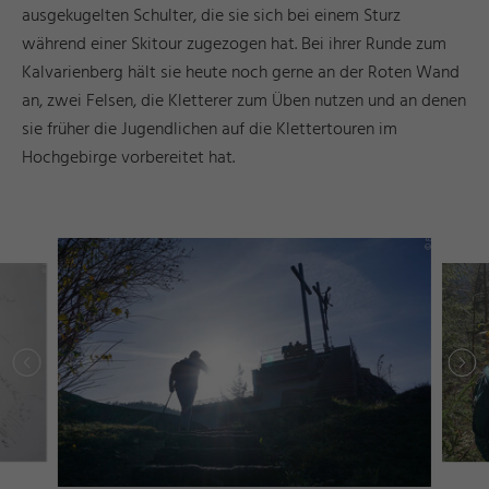
ausgekugelten Schulter, die sie sich bei einem Sturz
während einer Skitour zugezogen hat. Bei ihrer Runde zum
Kalvarienberg hält sie heute noch gerne an der Roten Wand
an, zwei Felsen, die Kletterer zum Üben nutzen und an denen
sie früher die Jugendlichen auf die Klettertouren im
Hochgebirge vorbereitet hat.
g
s
©
ü
s
s
e
n
T
o
ri
s
m
u
u
n
M
k
e
ti
n
F
u
d
a
r
g
s
©
ü
s
s
e
n
T
o
ri
s
m
u
u
n
M
k
e
ti
n
F
u
d
a
r