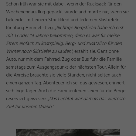
Schon früh war sie mit dabei, wenn der Rucksack für den
Wochenendausflug gepackt wurde und murrte nie, wenn sie
bekleidet mit einem Strickkleid und ledernen Skistiefeln
Richtung Himmel stieg.
„Richtige Bergstiefel habe ich erst
mit 13 oder 14 Jahren bekommen, denn es war für meine
Eltern einfach zu kostspielig, Berg- und zusätzlich für den
Winter noch Skistiefel zu kaufen"
, erzählt sie. Ganz ohne
Auto, nur mit dem Fahrrad, Zug oder Bus fuhr die Familie
samstags zum Ausgangspunkt der nächsten Tour. Allein für
die Anreise brauchte sie viele Stunden, nicht selten auch
einen ganzen Tag. Abenteuerlich sei das gewesen, erinnert
sich Inge Jäger. Auch die Familienferien seien für die Berge
reserviert gewesen:
„Das Lechtal war damals das weiteste
Ziel für unseren Urlaub."
g
s
©
ü
s
s
e
n
T
o
ri
s
m
u
u
n
M
k
e
ti
n
F
u
d
a
r
g
s
©
ü
s
s
e
n
T
o
ri
s
m
u
u
n
M
k
e
ti
n