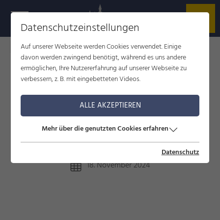
Datenschutzeinstellungen
Auf unserer Webseite werden Cookies verwendet. Einige
Füssen im Allgäu
Blog
Die Bergjägerin
davon werden zwingend benötigt, während es uns andere
ermöglichen, Ihre Nutzererfahrung auf unserer Webseite zu
verbessern, z. B. mit eingebetteten Videos.
DIE BERGJÄGERIN
ALLE AKZEPTIEREN
Die Füssener Alpinistin Inge Jäger im
Mehr über die genutzten Cookies erfahren
Porträt
Datenschutz
18. November 2024
g
d
k
©
f
u
n
k
e
nfl
u
u
n
m
u
s
e
n
u
s