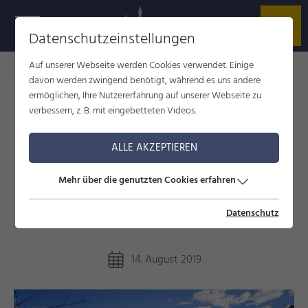
Datenschutzeinstellungen
Auf unserer Webseite werden Cookies verwendet. Einige
Füssen im Allgäu
Blog
Alles Photoshop oder was?
davon werden zwingend benötigt, während es uns andere
ermöglichen, Ihre Nutzererfahrung auf unserer Webseite zu
verbessern, z. B. mit eingebetteten Videos.
ALLES PHOTOSHOP ODER
ALLE AKZEPTIEREN
WAS?
Mehr über die genutzten Cookies erfahren
Karibisches Farbenspiel rund um
Füssen
Datenschutz
14. August 2019