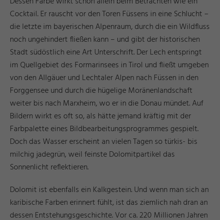
Dessen Farbe wirkt schon allein beim Betrachten wie ein
Cocktail. Er rauscht vor den Toren Füssens in eine Schlucht –
die letzte im bayerischen Alpenraum, durch die ein Wildfluss
noch ungehindert fließen kann – und gibt der historischen
Stadt südöstlich eine Art Unterschrift. Der Lech entspringt
im Quellgebiet des Formarinsees in Tirol und fließt umgeben
von den Allgäuer und Lechtaler Alpen nach Füssen in den
Forggensee und durch die hügelige Moränenlandschaft
weiter bis nach Marxheim, wo er in die Donau mündet. Auf
Bildern wirkt es oft so, als hätte jemand kräftig mit der
Farbpalette eines Bildbearbeitungsprogrammes gespielt.
Doch das Wasser erscheint an vielen Tagen so türkis- bis
milchig jadegrün, weil feinste Dolomitpartikel das
Sonnenlicht reflektieren.
Dolomit ist ebenfalls ein Kalkgestein. Und wenn man sich an
karibische Farben erinnert fühlt, ist das ziemlich nah dran an
dessen Entstehungsgeschichte. Vor ca. 220 Millionen Jahren