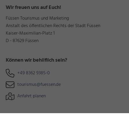
Wir freuen uns auf Euch!
Füssen Tourismus und Marketing
Anstalt des öffentlichen Rechts der Stadt Füssen
Kaiser-Maximilian-Platz 1
D - 87629 Füssen
Können wir behilflich sein?
+49 8362 9385-0
tourismus@fuessen.de
Anfahrt planen
Links
Prospekte