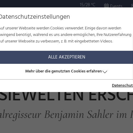
15/28 °C
Events
Datenschutzeinstellungen
Auf unserer Webseite werden Cookies verwendet. Einige davon werden
OR
KULTUR
WOHLBEFINDEN
FAMILIE
SERVICE
zwingend benötigt, während es uns andere ermöglichen, Ihre Nutzererfahrung
uf unserer Webseite zu verbessern, z. B. mit eingebetteten Videos.
asiewelten erschaffen
ALLE AKZEPTIEREN
Mehr über die genutzten Cookies erfahren
SIEWELTEN ERSC
Datenschut
lregisseur Benjamin Sahler im 