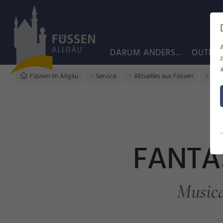
DARUM ANDERS...
OUTDO
a
Füssen im Allgäu
Service
Aktuelles aus Füssen
Fant
FANTA
Musica