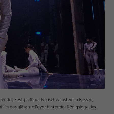
eiter des Festspielhaus Neuschwanstein in Füssen,
“ in das gläserne Foyer hinter der Königsloge des