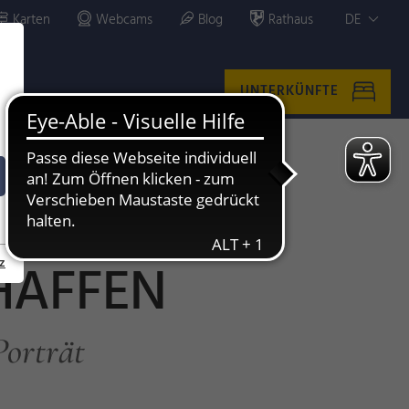
Karten
Webcams
Blog
Rathaus
DE
UNTERKÜNFTE
HAFFEN
z
Porträt