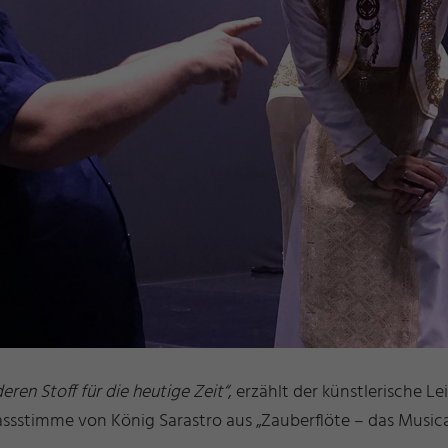
ren Stoff für die heutige Zeit“
, erzählt der künstlerische L
ssstimme von König Sarastro aus „Zauberflöte – das Musical