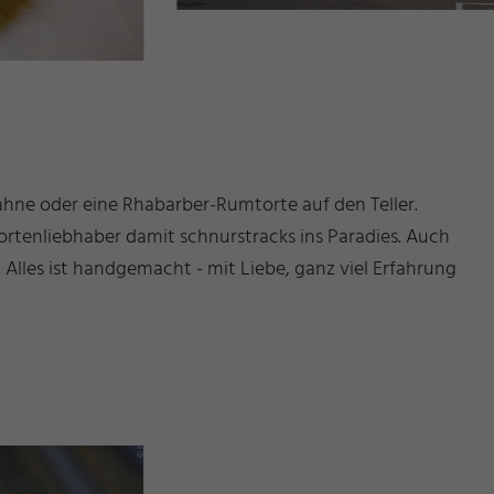
Sahne oder eine Rhabarber-Rumtorte auf den Teller.
rtenliebhaber damit schnurstracks ins Paradies. Auch
. Alles ist handgemacht - mit Liebe, ganz viel Erfahrung
g
s
©
ü
s
s
e
n
T
o
ri
s
m
u
u
n
M
k
e
ti
n
F
u
d
a
r