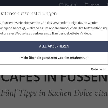
15/26 °C
Events
Datenschutzeinstellungen
Auf unserer Webseite werden Cookies verwendet. Einige davon werden
OR
KULTUR
WOHLBEFINDEN
FAMILIE
SERVICE
zwingend benötigt, während es uns andere ermöglichen, Ihre Nutzererfahrung
uf unserer Webseite zu verbessern, z. B. mit eingebetteten Videos.
ALLE AKZEPTIEREN
Mehr über die genutzten Cookies erfahren
CAFÉS IN FÜSSEN
Datenschut
Fünf Tipps in Sachen Dolce vita