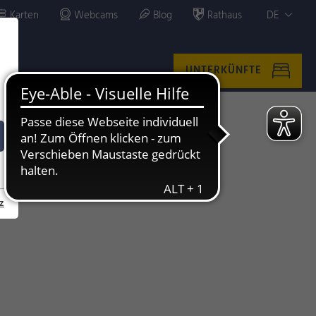
Karten
Webcams
Blog
Rathaus
DE
UNTERKÜNFTE
z