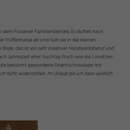
n dem Füssener Familienbetrieb. Es duftet nach
Trüffelmasse ab und füllt sie in die kleinen
h finde, das ist ein sehr kreativer Handwerksberuf und
ach Jahreszeit eher fruchtig-frisch wie die Limetten-
r die berühmt gewordene Orientschokolade mit
ch nicht widerstehen. Im Urlaub bin ich dann wirklich
g
s
©
ü
s
s
e
n
T
o
ri
s
m
u
u
n
M
k
e
ti
n
F
u
d
a
r