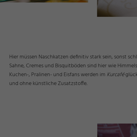
Hier müssen Naschkatzen definitiv stark sein, sonst sc
Sahne, Cremes und Bisquitböden sind hier wie Himmels
Kuchen-, Pralinen- und Eisfans werden im
Kurcafé
glück
und ohne künstliche Zusatzstoffe.
g
s
©
ü
s
s
e
n
T
o
ri
s
m
u
u
n
M
k
e
ti
n