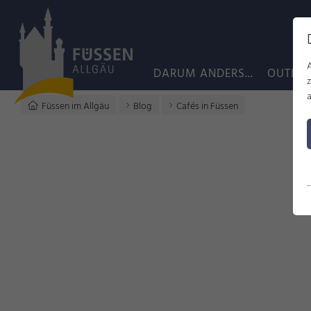
DARUM ANDERS...
OUTDO
a
Füssen im Allgäu
Blog
Cafés in Füssen