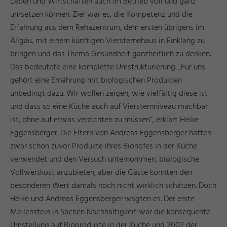
Leben und Wirtschaften auch im Betrieb voll und ganz
umsetzen können. Ziel war es, die Kompetenz und die
Erfahrung aus dem Rehazentrum, dem ersten übrigens im
Allgäu, mit einem künftigen Viersternehaus in Einklang zu
bringen und das Thema Gesundheit ganzheitlich zu denken.
Das bedeutete eine komplette Umstrukturierung. „Für uns
gehört eine Ernährung mit biologischen Produkten
unbedingt dazu. Wir wollen zeigen, wie vielfältig diese ist
und dass so eine Küche auch auf Viersternniveau machbar
ist, ohne auf etwas verzichten zu müssen“, erklärt Heike
Eggensberger. Die Eltern von Andreas Eggensberger hatten
zwar schon zuvor Produkte ihres Biohofes in der Küche
verwendet und den Versuch unternommen, biologische
Vollwertkost anzubieten, aber die Gäste konnten den
besonderen Wert damals noch nicht wirklich schätzen. Doch
Heike und Andreas Eggensberger wagten es. Der erste
Meilenstein in Sachen Nachhaltigkeit war die konsequente
Umstellung auf Bioprodukte in der Küche und 2002 der