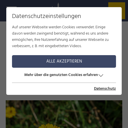
Datenschutzeinstellungen
Auf unserer Webseite werden Cookies verwendet. Einige
Füssen im Allgäu
Blog
Biohotel Eggensberger
davon werden zwingend benötigt, während es uns andere
ermöglichen, Ihre Nutzererfahrung auf unserer Webseite zu
verbessern, z. B. mit eingebetteten Videos.
BIOHOTEL EGGENSBERGER
ALLE AKZEPTIEREN
Echt nachhaltig
Mehr über die genutzten Cookies erfahren
30. September 2021
Datenschutz