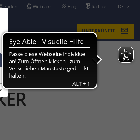
Karten
Webcams
Blog
Rathaus
DE
UNTERKÜNFTE
KER
z