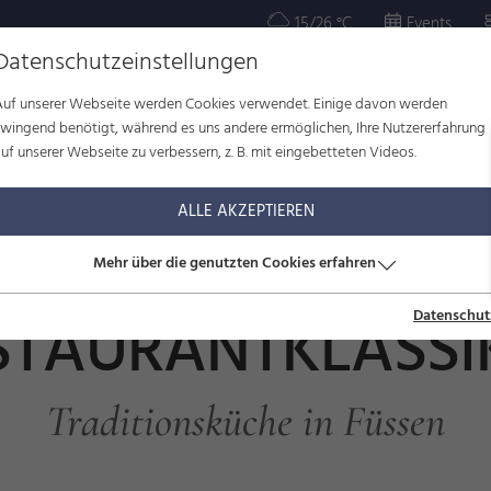
15/26 °C
Events
Datenschutzeinstellungen
Auf unserer Webseite werden Cookies verwendet. Einige davon werden
OR
KULTUR
WOHLBEFINDEN
FAMILIE
SERVICE
zwingend benötigt, während es uns andere ermöglichen, Ihre Nutzererfahrung
uf unserer Webseite zu verbessern, z. B. mit eingebetteten Videos.
aurantklassiker
ALLE AKZEPTIEREN
Mehr über die genutzten Cookies erfahren
STAURANTKLASSI
Datenschut
Traditionsküche in Füssen