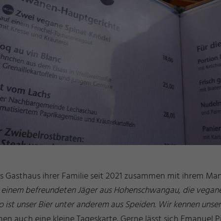
 das Gasthaus ihrer Familie seit 2021 zusammen mit ihrem Man
on einem befreundeten Jäger aus Hohenschwangau, die vegane
So ist unser Bier unter anderem aus Speiden. Wir kennen unse
n auch eine kleine Tageskarte. Gerne lässt sich Emanuel Pi