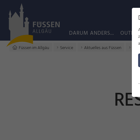
DARUM ANDERS...
OUTDO
a
Füssen im Allgäu
Service
Aktuelles aus Füssen
Rest
RE