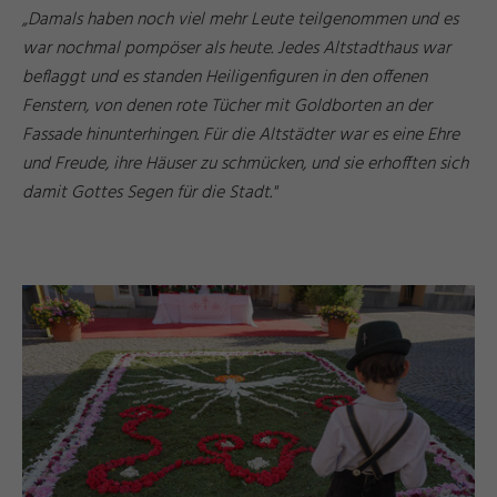
„Damals haben noch viel mehr Leute teilgenommen und es
war nochmal pompöser als heute. Jedes Altstadthaus war
beflaggt und es standen Heiligenfiguren in den offenen
Fenstern, von denen rote Tücher mit Goldborten an der
Fassade hinunterhingen. Für die Altstädter war es eine Ehre
und Freude, ihre Häuser zu schmücken, und sie erhofften sich
damit Gottes Segen für die Stadt."
d
a
e
©
I
n
g
ri
Y
a
s
h
R
ö
s
n