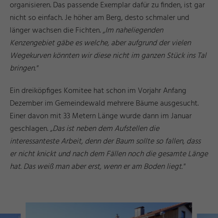
organisieren. Das passende Exemplar dafür zu finden, ist gar
nicht so einfach. Je höher am Berg, desto schmaler und
länger wachsen die Fichten.
„Im naheliegenden
Kenzengebiet gäbe es welche, aber aufgrund der vielen
Wegekurven könnten wir diese nicht im ganzen Stück ins Tal
bringen."
Ein dreiköpfiges Komitee hat schon im Vorjahr Anfang
Dezember im Gemeindewald mehrere Bäume ausgesucht.
Einer davon mit 33 Metern Länge wurde dann im Januar
geschlagen.
„Das ist neben dem Aufstellen die
interessanteste Arbeit, denn der Baum sollte so fallen, dass
er nicht knickt und nach dem Fällen noch die gesamte Länge
hat. Das weiß man aber erst, wenn er am Boden liegt."
r
d
a
e
©
I
n
g
ri
Y
a
s
h
R
ö
s
n
r
d
a
e
©
I
n
g
ri
Y
a
s
h
R
ö
s
n