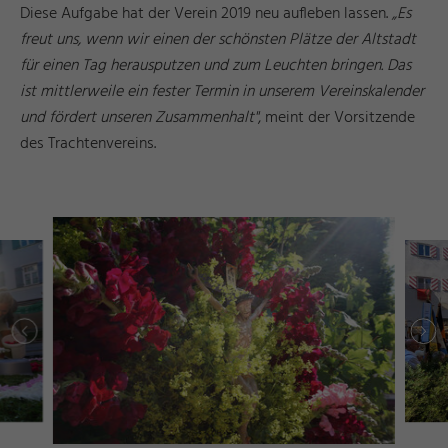
Diese Aufgabe hat der Verein 2019 neu aufleben lassen.
„Es
freut uns, wenn wir einen der schönsten Plätze der Altstadt
für einen Tag herausputzen und zum Leuchten bringen. Das
ist mittlerweile ein fester Termin in unserem Vereinskalender
und fördert unseren Zusammenhalt"
, meint der Vorsitzende
des Trachtenvereins.
g
s
©
ü
s
s
e
n
T
o
ri
s
m
u
u
n
M
k
e
ti
n
F
u
d
a
r
r
d
a
e
©
I
n
g
ri
Y
a
s
h
R
ö
s
n