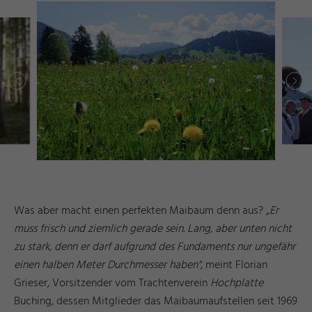
r
d
a
e
©
I
n
g
ri
Y
a
s
h
R
ö
s
n
r
d
a
e
©
I
n
g
ri
Y
a
s
h
R
ö
s
n
Was aber macht einen perfekten Maibaum denn aus?
„Er
muss frisch und ziemlich gerade sein. Lang, aber unten nicht
zu stark, denn er darf aufgrund des Fundaments nur ungefähr
einen halben Meter Durchmesser haben"
, meint Florian
Grieser, Vorsitzender vom Trachtenverein
Hochplatte
Buching, dessen Mitglieder das Maibaumaufstellen seit 1969