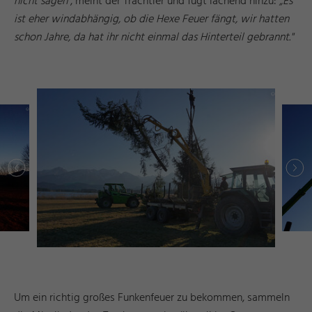
nicht sagen
", meint der Trachtler und fügt lachend hinzu:
„Es
ist eher windabhängig, ob die Hexe Feuer fängt, wir hatten
schon Jahre, da hat ihr nicht einmal das Hinterteil gebrannt."
r
d
a
e
©
I
n
g
ri
Y
a
s
h
R
ö
s
n
r
d
a
e
©
I
n
g
ri
Y
a
s
h
R
ö
s
n
Um ein richtig großes Funkenfeuer zu bekommen, sammeln