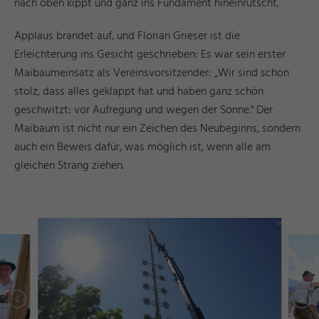
nach oben kippt und ganz ins Fundament hineinrutscht.
Applaus brandet auf, und Florian Grieser ist die
Erleichterung ins Gesicht geschrieben: Es war sein erster
Maibaumeinsatz als Vereinsvorsitzender: „Wir sind schon
stolz, dass alles geklappt hat und haben ganz schön
geschwitzt: vor Aufregung und wegen der Sonne." Der
Maibaum ist nicht nur ein Zeichen des Neubeginns, sondern
auch ein Beweis dafür, was möglich ist, wenn alle am
gleichen Strang ziehen.
r
d
a
e
©
I
n
g
ri
Y
a
s
h
R
ö
s
n
r
d
a
e
©
I
n
g
ri
Y
a
s
h
R
ö
s
n