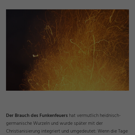
d
a
e
©
I
n
g
ri
Y
a
s
h
R
ö
s
n
Der Brauch des Funkenfeuers
hat vermutlich heidnisch-
germanische Wurzeln und wurde später mit der
Christianisierung integriert und umgedeutet: Wenn die Tage