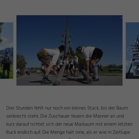
r
d
a
e
©
I
n
g
ri
Y
a
s
h
R
ö
s
n
r
d
a
e
©
I
n
g
ri
Y
a
s
h
R
ö
s
n
Drei Stunden fehlt nur noch ein kleines Stück, bis der Baum
senkrecht steht. Die Zuschauer feuern die Männer an und
kurz darauf richtet sich der neue Maibaum mit einem letzten
Ruck endlich auf. Die Menge hält inne, als er wie in Zeitlupe