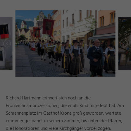
r
d
a
e
©
I
n
g
ri
Y
a
s
h
R
ö
s
n
r
d
a
e
©
I
n
g
ri
Y
a
s
h
R
ö
s
n
Richard Hartmann erinnert sich noch an die
Fronleichnamprozessionen, die er als Kind miterlebt hat. Am
Schrannenplatz im Gasthof Krone groß geworden, wartete
er immer gespannt in seinem Zimmer, bis unten der Pfarrer,
die Honoratioren und viele Kirchgänger vorbei zogen: