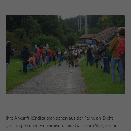
d
a
e
©
I
n
g
ri
Y
a
s
h
R
ö
s
n
Ihre Ankunft kündigt sich schon aus der Ferne an. Dicht
gedrängt stehen Einheimische wie Gäste am Wegesrand