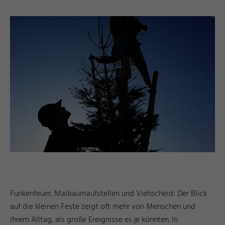
d
a
e
©
I
n
g
ri
Y
a
s
h
R
ö
s
n
Funkenfeuer, Maibaumaufstellen und Viehscheid: Der Blick
auf die kleinen Feste zeigt oft mehr von Menschen und
ihrem Alltag, als große Ereignisse es je könnten. In