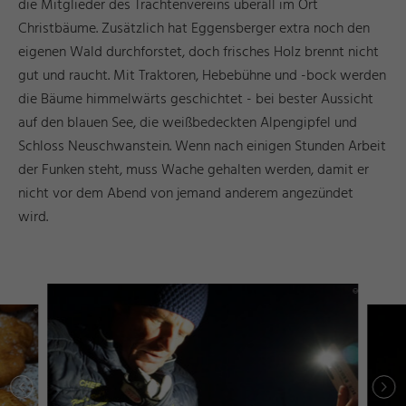
die Mitglieder des Trachtenvereins überall im Ort
Christbäume. Zusätzlich hat Eggensberger extra noch den
eigenen Wald durchforstet, doch frisches Holz brennt nicht
gut und raucht. Mit Traktoren, Hebebühne und -bock werden
die Bäume himmelwärts geschichtet - bei bester Aussicht
auf den blauen See, die weißbedeckten Alpengipfel und
Schloss Neuschwanstein. Wenn nach einigen Stunden Arbeit
der Funken steht, muss Wache gehalten werden, damit er
nicht vor dem Abend von jemand anderem angezündet
wird.
r
d
a
e
©
I
n
g
ri
Y
a
s
h
R
ö
s
n
r
d
a
e
©
I
n
g
ri
Y
a
s
h
R
ö
s
n