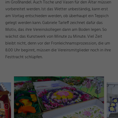
im Großhandel. Auch Tische und Vasen für den Altar müssen
vorbereitet werden. Ist das Wetter unbeständig, kann erst
am Vortag entschieden werden, ob überhaupt ein Teppich
gelegt werden kann. Gabriele Tarleff zeichnet dafür das
Motiv, das ihre Vereinskollegen dann am Boden legen. So
wächst das Kunstwerk von Minute zu Minute. Viel Zeit
bleibt nicht, denn vor der Fronleichnamsprozession, die um
8.00 Uhr beginnt, müssen die Vereinsmitglieder noch in ihre
Festtracht schlüpfen.
r
d
a
e
©
I
n
g
ri
Y
a
s
h
R
ö
s
n
r
d
a
e
©
I
n
g
ri
Y
a
s
h
R
ö
s
n