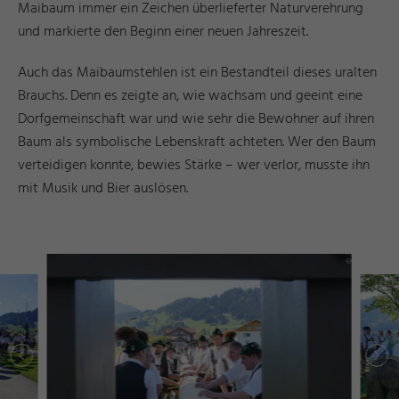
Maibaum immer ein Zeichen überlieferter Naturverehrung
und markierte den Beginn einer neuen Jahreszeit.
Auch das Maibaumstehlen ist ein Bestandteil dieses uralten
Brauchs. Denn es zeigte an, wie wachsam und geeint eine
Dorfgemeinschaft war und wie sehr die Bewohner auf ihren
Baum als symbolische Lebenskraft achteten. Wer den Baum
verteidigen konnte, bewies Stärke – wer verlor, musste ihn
mit Musik und Bier auslösen.
r
d
a
e
©
I
n
g
ri
Y
a
s
h
R
ö
s
n
r
d
a
e
©
I
n
g
ri
Y
a
s
h
R
ö
s
n