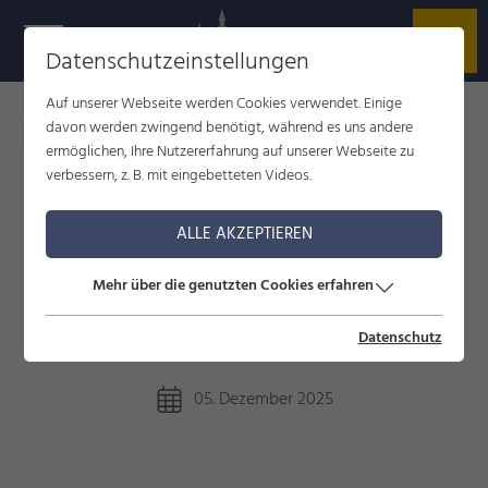
Datenschutzeinstellungen
Auf unserer Webseite werden Cookies verwendet. Einige
Füssen im Allgäu
Service
Aktuelles aus Füssen
davon werden zwingend benötigt, während es uns andere
Gelebtes Erbe
ermöglichen, Ihre Nutzererfahrung auf unserer Webseite zu
verbessern, z. B. mit eingebetteten Videos.
GELEBTES ERBE
ALLE AKZEPTIEREN
Traditionelle Bräuche in der Region
Mehr über die genutzten Cookies erfahren
Füssen
Datenschutz
05. Dezember 2025