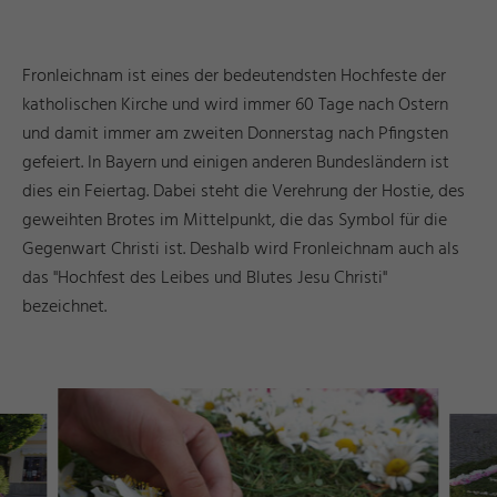
Fronleichnam ist eines der bedeutendsten Hochfeste der
katholischen Kirche und wird immer 60 Tage nach Ostern
und damit immer am zweiten Donnerstag nach Pfingsten
gefeiert. In Bayern und einigen anderen Bundesländern ist
dies ein Feiertag. Dabei steht die Verehrung der Hostie, des
geweihten Brotes im Mittelpunkt, die das Symbol für die
Gegenwart Christi ist. Deshalb wird Fronleichnam auch als
das "Hochfest des Leibes und Blutes Jesu Christi"
bezeichnet.
r
d
a
e
©
I
n
g
ri
Y
a
s
h
R
ö
s
n
r
d
a
e
©
I
n
g
ri
Y
a
s
h
R
ö
s
n