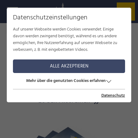
Datenschutzeinstellungen
Auf unserer Webseite werden Cookies verwendet. Einige
Füssen im Allgäu
Touren und Standorte
davon werden zwingend benötigt, während es uns andere
ermöglichen, Ihre Nutzererfahrung auf unserer Webseite zu
verbessern, z. B. mit eingebetteten Videos.
INFOMATERIAL
ALLE AKZEPTIEREN
Prospekte, Ortspläne, Karten und Broschüren
online anschauen, downloaden oder bestellen –
Mehr über die genutzten Cookies erfahren
kostenfrei.
Datenschutz
ZU DEN PROSPEKTEN