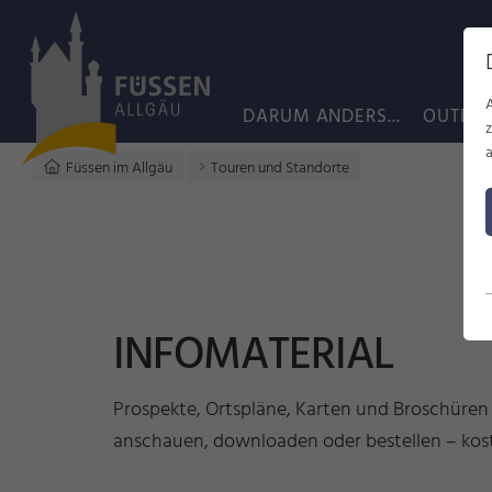
DARUM ANDERS...
OUTDO
a
Füssen im Allgäu
Touren und Standorte
INFOMATERIAL
Prospekte, Ortspläne, Karten und Broschüren
anschauen, downloaden oder bestellen – kost