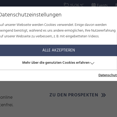
15/26 °C
Events
Datenschutzeinstellungen
Auf unserer Webseite werden Cookies verwendet. Einige davon werden
OR
KULTUR
WOHLBEFINDEN
FAMILIE
SERVICE
zwingend benötigt, während es uns andere ermöglichen, Ihre Nutzererfahrung
uf unserer Webseite zu verbessern, z. B. mit eingebetteten Videos.
ALLE AKZEPTIEREN
Mehr über die genutzten Cookies erfahren
Datenschut
ZU DEN PROSPEKTEN
 online
enfrei.