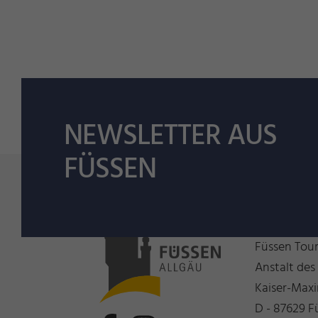
NEWSLETTER AUS
FÜSSEN
Wir freue
Füssen Tou
Anstalt des
Kaiser-Maxi
D - 87629 F