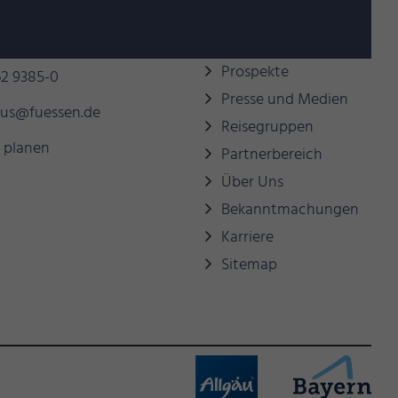
behilflich sein?
Links
Prospekte
2 9385-0
Presse und Medien
mus@fuessen.de
Reisegruppen
 planen
Partnerbereich
Über Uns
Bekanntmachungen
Karriere
Sitemap