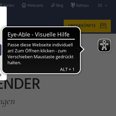
Karten
Webcams
Blog
Rathaus
DE
UNTERKÜNFTE
z
ENDER
ngen