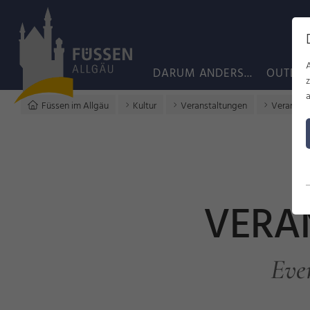
DARUM ANDERS...
OUTDO
a
Füssen im Allgäu
Kultur
Veranstaltungen
Veransta
VERA
Eve