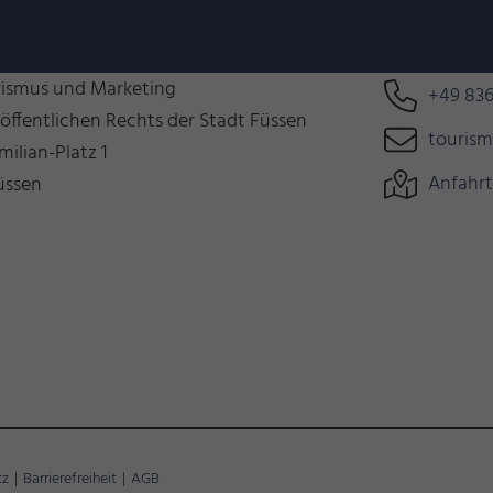
n uns auf Euch!
Können wir 
rismus und Marketing
+49 836
 öffentlichen Rechts der Stadt Füssen
touris
milian-Platz 1
Anfahrt
üssen
tz
|
Barrierefreiheit
|
AGB