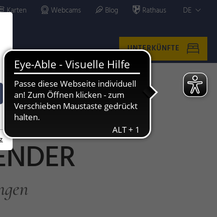
Karten
Webcams
Blog
Rathaus
DE
UNTERKÜNFTE
z
ENDER
ngen