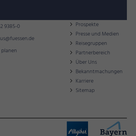
behilflich sein?
Links
Prospekte
2 9385-0
Presse und Medien
mus@fuessen.de
Reisegruppen
 planen
Partnerbereich
Über Uns
Bekanntmachungen
Karriere
Sitemap