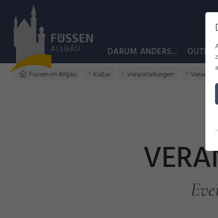
DARUM ANDERS...
OUTDO
a
Füssen im Allgäu
Kultur
Veranstaltungen
Veransta
VERA
Eve