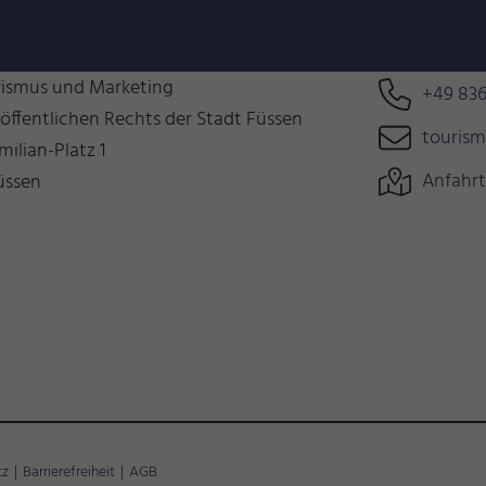
n uns auf Euch!
Können wir 
rismus und Marketing
+49 836
 öffentlichen Rechts der Stadt Füssen
touris
milian-Platz 1
Anfahrt
üssen
tz
|
Barrierefreiheit
|
AGB