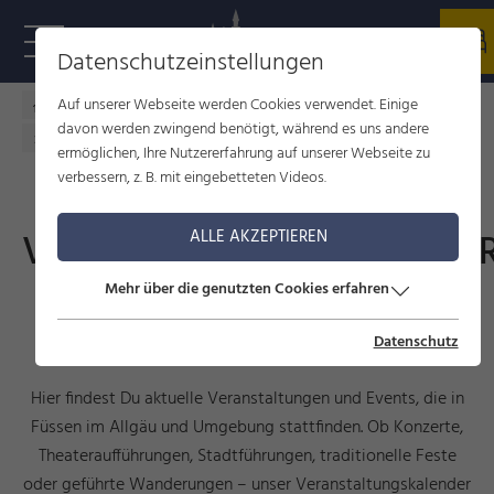
Datenschutzeinstellungen
Auf unserer Webseite werden Cookies verwendet. Einige
Füssen im Allgäu
Kultur
Veranstaltungen
davon werden zwingend benötigt, während es uns andere
Veranstaltungskalender
ermöglichen, Ihre Nutzererfahrung auf unserer Webseite zu
verbessern, z. B. mit eingebetteten Videos.
VERANSTALTUNGSKALENDE
ALLE AKZEPTIEREN
Mehr über die genutzten Cookies erfahren
Events, Führungen und
Veranstaltungen
Datenschutz
Hier findest Du aktuelle Veranstaltungen und Events, die in
Füssen im Allgäu und Umgebung stattfinden. Ob Konzerte,
Theateraufführungen, Stadtführungen, traditionelle Feste
oder geführte Wanderungen – unser Veranstaltungskalender