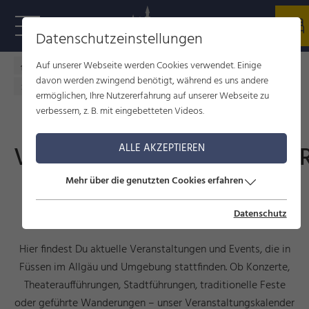
Datenschutzeinstellungen
Auf unserer Webseite werden Cookies verwendet. Einige
Füssen im Allgäu
Kultur
Veranstaltungen
davon werden zwingend benötigt, während es uns andere
Veranstaltungskalender
ermöglichen, Ihre Nutzererfahrung auf unserer Webseite zu
verbessern, z. B. mit eingebetteten Videos.
VERANSTALTUNGSKALENDE
ALLE AKZEPTIEREN
Mehr über die genutzten Cookies erfahren
Events, Führungen und
Veranstaltungen
Datenschutz
Hier findest Du aktuelle Veranstaltungen und Events, die in
Füssen im Allgäu und Umgebung stattfinden. Ob Konzerte,
Theateraufführungen, Stadtführungen, traditionelle Feste
oder geführte Wanderungen – unser Veranstaltungskalender