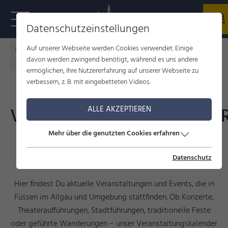
Datenschutzeinstellungen
Auf unserer Webseite werden Cookies verwendet. Einige
Füssen im Allgäu
Kultur
Veranstaltungen
davon werden zwingend benötigt, während es uns andere
Veranstaltungskalender
ermöglichen, Ihre Nutzererfahrung auf unserer Webseite zu
verbessern, z. B. mit eingebetteten Videos.
VERANSTALTUNGSKALENDE
ALLE AKZEPTIEREN
Mehr über die genutzten Cookies erfahren
Events, Führungen und
Veranstaltungen
Datenschutz
Hier findest Du aktuelle Veranstaltungen und Events, die in
Füssen im Allgäu und Umgebung stattfinden. Ob Konzerte,
Theateraufführungen, Stadtführungen, traditionelle Feste
oder geführte Wanderungen – unser Veranstaltungskalender