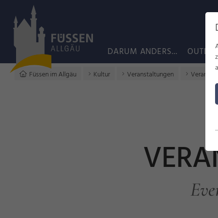
DARUM ANDERS...
OUTDO
a
Füssen im Allgäu
Kultur
Veranstaltungen
Veransta
VERA
Eve