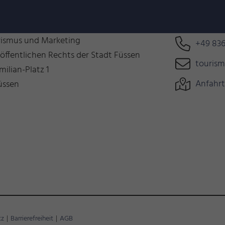
n uns auf Euch!
Können wir 
rismus und Marketing
+49 836
 öffentlichen Rechts der Stadt Füssen
touris
milian-Platz 1
Anfahrt
üssen
tz
|
Barrierefreiheit
|
AGB