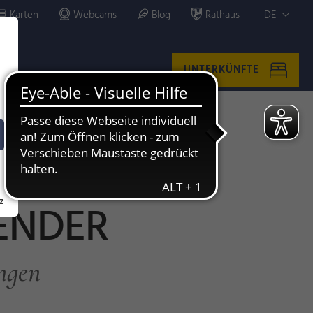
Karten
Webcams
Blog
Rathaus
DE
UNTERKÜNFTE
z
ENDER
ngen