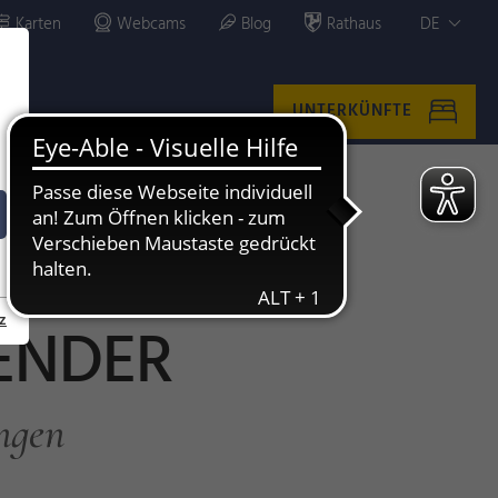
Karten
Webcams
Blog
Rathaus
DE
UNTERKÜNFTE
z
ENDER
ngen