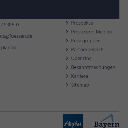
behilflich sein?
Links
Prospekte
2 9385-0
Presse und Medien
mus@fuessen.de
Reisegruppen
 planen
Partnerbereich
Über Uns
Bekanntmachungen
Karriere
Sitemap