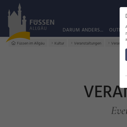
DARUM ANDERS...
OUTDO
a
Füssen im Allgäu
Kultur
Veranstaltungen
Veransta
VERA
Eve