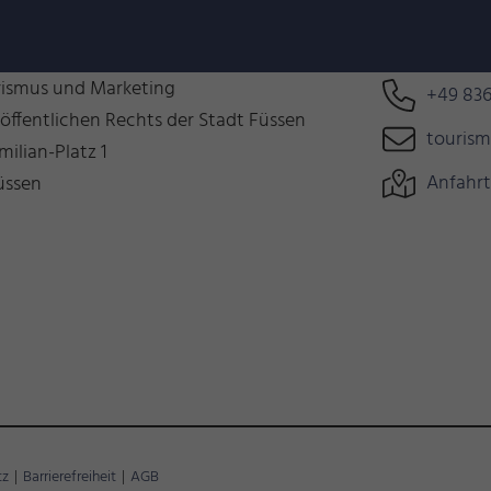
n uns auf Euch!
Können wir 
rismus und Marketing
+49 836
 öffentlichen Rechts der Stadt Füssen
touris
milian-Platz 1
Anfahrt
üssen
tz
|
Barrierefreiheit
|
AGB