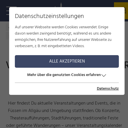
Datenschutzeinstellungen
Auf unserer Webseite werden Cookies verwendet. Einige
Füssen im Allgäu
Kultur
Veranstaltungen
davon werden zwingend benötigt, während es uns andere
Veranstaltungskalender
ermöglichen, Ihre Nutzererfahrung auf unserer Webseite zu
verbessern, z. B. mit eingebetteten Videos.
VERANSTALTUNGSKALENDE
ALLE AKZEPTIEREN
Mehr über die genutzten Cookies erfahren
Events, Führungen und
Veranstaltungen
Datenschutz
Hier findest Du aktuelle Veranstaltungen und Events, die in
Füssen im Allgäu und Umgebung stattfinden. Ob Konzerte,
Theateraufführungen, Stadtführungen, traditionelle Feste
oder geführte Wanderungen – unser Veranstaltungskalender