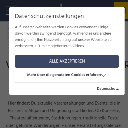
Datenschutzeinstellungen
Auf unserer Webseite werden Cookies verwendet. Einige
Füssen im Allgäu
Kultur
Veranstaltungen
davon werden zwingend benötigt, während es uns andere
Veranstaltungskalender
ermöglichen, Ihre Nutzererfahrung auf unserer Webseite zu
verbessern, z. B. mit eingebetteten Videos.
VERANSTALTUNGSKALENDE
ALLE AKZEPTIEREN
Mehr über die genutzten Cookies erfahren
Events, Führungen und
Veranstaltungen
Datenschutz
Hier findest Du aktuelle Veranstaltungen und Events, die in
Füssen im Allgäu und Umgebung stattfinden. Ob Konzerte,
Theateraufführungen, Stadtführungen, traditionelle Feste
oder geführte Wanderungen – unser Veranstaltungskalender