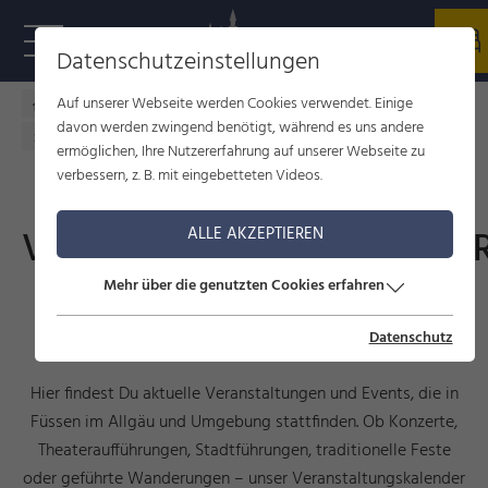
Datenschutzeinstellungen
Auf unserer Webseite werden Cookies verwendet. Einige
Füssen im Allgäu
Kultur
Veranstaltungen
davon werden zwingend benötigt, während es uns andere
Veranstaltungskalender
ermöglichen, Ihre Nutzererfahrung auf unserer Webseite zu
verbessern, z. B. mit eingebetteten Videos.
VERANSTALTUNGSKALENDE
ALLE AKZEPTIEREN
Mehr über die genutzten Cookies erfahren
Events, Führungen und
Veranstaltungen
Datenschutz
Hier findest Du aktuelle Veranstaltungen und Events, die in
Füssen im Allgäu und Umgebung stattfinden. Ob Konzerte,
Theateraufführungen, Stadtführungen, traditionelle Feste
oder geführte Wanderungen – unser Veranstaltungskalender