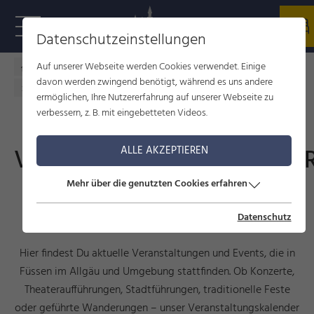
Datenschutzeinstellungen
Auf unserer Webseite werden Cookies verwendet. Einige
Füssen im Allgäu
Kultur
Veranstaltungen
davon werden zwingend benötigt, während es uns andere
Veranstaltungskalender
ermöglichen, Ihre Nutzererfahrung auf unserer Webseite zu
verbessern, z. B. mit eingebetteten Videos.
VERANSTALTUNGSKALENDE
ALLE AKZEPTIEREN
Mehr über die genutzten Cookies erfahren
Events, Führungen und
Veranstaltungen
Datenschutz
Hier findest Du aktuelle Veranstaltungen und Events, die in
Füssen im Allgäu und Umgebung stattfinden. Ob Konzerte,
Theateraufführungen, Stadtführungen, traditionelle Feste
oder geführte Wanderungen – unser Veranstaltungskalender