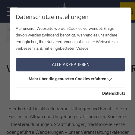
Datenschutzeinstellungen
Auf unserer Webseite werden Cookies verwendet. Einige
Füssen im Allgäu
Kultur
Veranstaltungen
davon werden zwingend benötigt, während es uns andere
Veranstaltungskalender
ermöglichen, Ihre Nutzererfahrung auf unserer Webseite zu
verbessern, z. B. mit eingebetteten Videos.
VERANSTALTUNGSKALENDE
ALLE AKZEPTIEREN
Mehr über die genutzten Cookies erfahren
Events, Führungen und
Veranstaltungen
Datenschutz
Hier findest Du aktuelle Veranstaltungen und Events, die in
Füssen im Allgäu und Umgebung stattfinden. Ob Konzerte,
Theateraufführungen, Stadtführungen, traditionelle Feste
oder geführte Wanderungen – unser Veranstaltungskalender