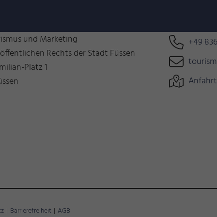
n uns auf Euch!
Können wir 
rismus und Marketing
+49 836
 öffentlichen Rechts der Stadt Füssen
touris
milian-Platz 1
Anfahrt
üssen
tz
|
Barrierefreiheit
|
AGB