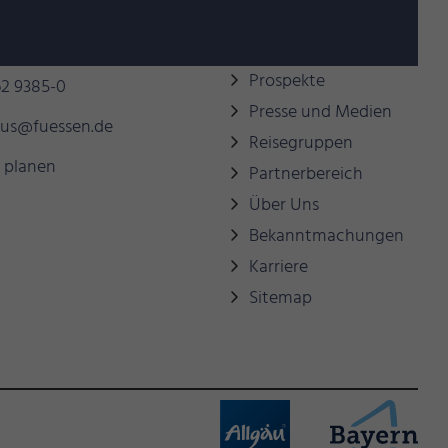
behilflich sein?
Links
Prospekte
2 9385-0
Presse und Medien
mus@fuessen.de
Reisegruppen
 planen
Partnerbereich
Über Uns
Bekanntmachungen
Karriere
Sitemap