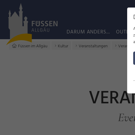
DARUM ANDERS...
OUTDO
a
Füssen im Allgäu
Kultur
Veranstaltungen
Veransta
VERA
Eve