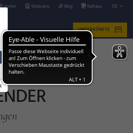
Karten
Webcams
Blog
Rathaus
DE
UNTERKÜNFTE
z
ENDER
ngen