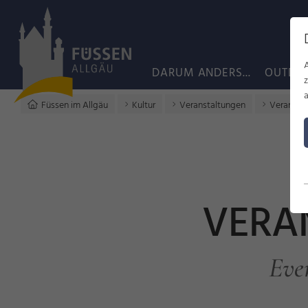
DARUM ANDERS...
OUTDO
a
Füssen im Allgäu
Kultur
Veranstaltungen
Veransta
VERA
Eve