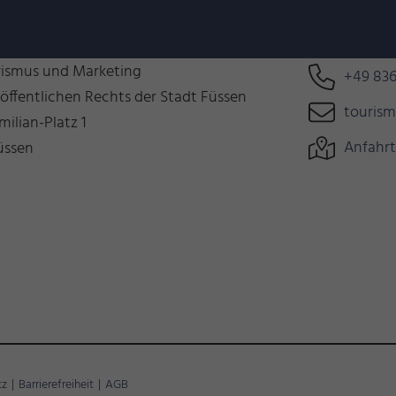
n uns auf Euch!
Können wir 
rismus und Marketing
+49 836
 öffentlichen Rechts der Stadt Füssen
touris
milian-Platz 1
Anfahrt
üssen
tz
|
Barrierefreiheit
|
AGB