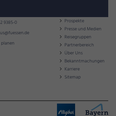
behilflich sein?
Links
Prospekte
2 9385-0
Presse und Medien
mus@fuessen.de
Reisegruppen
 planen
Partnerbereich
Über Uns
Bekanntmachungen
Karriere
Sitemap