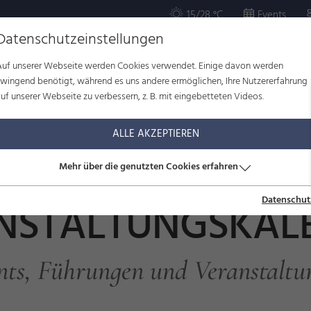
15/28 °C
Events
Datenschutzeinstellungen
Auf unserer Webseite werden Cookies verwendet. Einige davon werden
OR
KULTUR
WOHLBEFINDEN
FAMILIE
SERVICE
zwingend benötigt, während es uns andere ermöglichen, Ihre Nutzererfahrung
uf unserer Webseite zu verbessern, z. B. mit eingebetteten Videos.
ltungskalender
ALLE AKZEPTIEREN
Mehr über die genutzten Cookies erfahren
Datenschut
NSTALTUNGSKAL
nts, Führungen und Veranstaltu