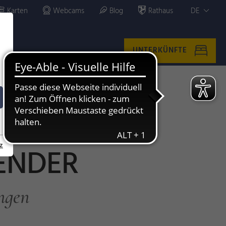
Karten
Webcams
Blog
Rathaus
DE
UNTERKÜNFTE
z
ENDER
ngen