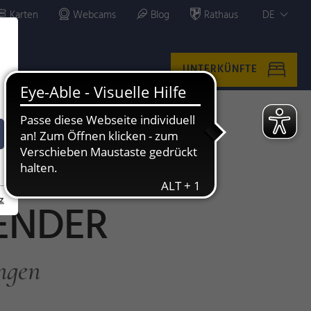
Karten
Webcams
Blog
Rathaus
DE
UNTERKÜNFTE
z
ENDER
ngen