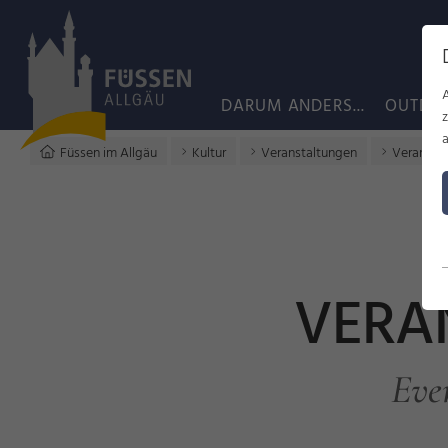
DARUM ANDERS...
OUTDO
a
Füssen im Allgäu
Kultur
Veranstaltungen
Veransta
VERA
Eve