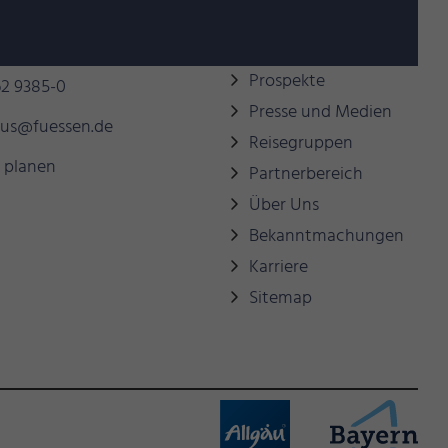
behilflich sein?
Links
Prospekte
2 9385-0
Presse und Medien
mus@fuessen.de
Reisegruppen
 planen
Partnerbereich
Über Uns
Bekanntmachungen
Karriere
Sitemap