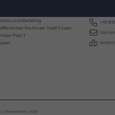
n uns auf Euch!
Können wir 
rismus und Marketing
+49 836
 öffentlichen Rechts der Stadt Füssen
touris
milian-Platz 1
Anfahrt
üssen
tz
|
Barrierefreiheit
|
AGB